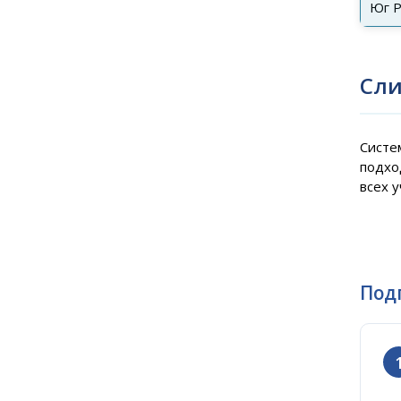
Юг Р
Сли
Систе
подхо
всех 
Под