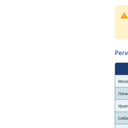
Рег
Моск
Лени
Урал
Сиб