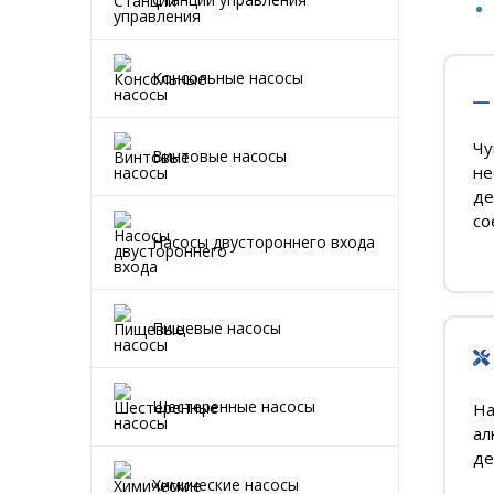
Консольные насосы
Чу
Винтовые насосы
не
де
со
Насосы двустороннего входа
Пищевые насосы
Шестеренные насосы
Н
ал
де
Химические насосы