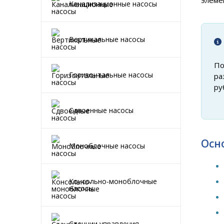
элеме
Канализационные насосы
Вертикальные насосы
По
Горизонтальные насосы
ра
ру
Сдвоенные насосы
Осн
Моноблочные насосы
Консольно-моноблочные
насосы
Станции управления