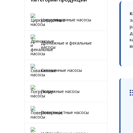
К
Циркуляционные насосы
з
р
д
к
Дренажные и фекальные
в
насосы
Скважинные насосы
Погружные насосы
Поверхностные насосы