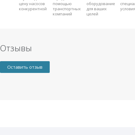
цену насосов
помощью
оборудование
специа
конкурентной
транспортных
для ваших
услови
компаний
целей
Отзывы
Оставить отзыв