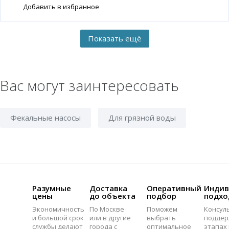
Добавить в избранное
Вас могут заинтересовать
Фекальные насосы
Для грязной воды
Разумные
Доставка
Оперативный
Индив
цены
до объекта
подбор
подхо
Экономичность
По Москве
Поможем
Консул
и большой срок
или в другие
выбрать
поддер
службы делают
города с
оптимальное
этапах 