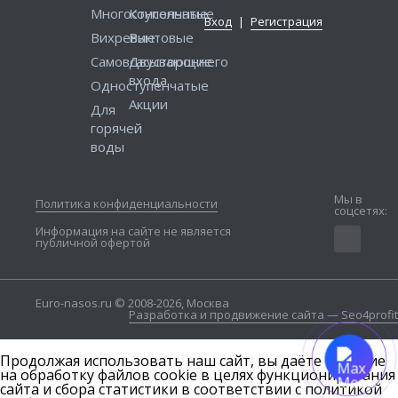
Многоступенчатые
Консольные
Вход
|
Регистрация
Вихревые
Винтовые
Самовсасывающие
Двустороннего
входа
Одноступенчатые
Акции
Для
горячей
воды
Мы в
Политика конфиденциальности
соцсетях:
Информация на сайте не является
публичной офертой
Euro-nasos.ru © 2008-2026, Москва
Разработка и продвижение сайта — Seo4profit
Продолжая использовать наш сайт, вы даёте согласие
на обработку файлов cookie в целях функционирования
сайта и сбора статистики в соответствии с
политикой