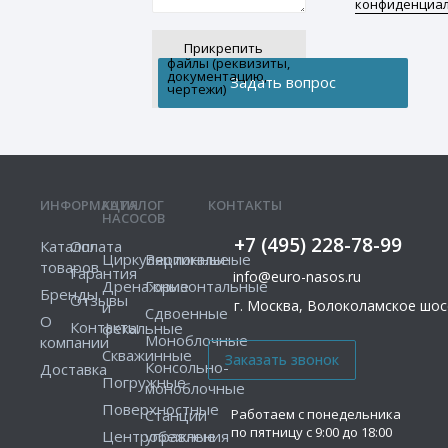
конфиденциа
Прикрепить
файлы (реквизиты,
документацию,
чертежи)
ИНФОРМАЦИЯ
КАТАЛОГ
КОНТАКТЫ
НАСОСОВ
+7 (495) 228-78-99
Каталог
Оплата
Циркуляционные
Вертикальные
товаров
Гарантия
info@euro-nasos.ru
Дренажные
Горизонтальные
Бренды
Отзывы
г. Москва, Волоколамское шосс
и
Сдвоенные
О
Контакты
фекальные
Моноблочные
компании
Скважинные
Консольно-
Доставка
Погружные
моноблочные
Поверхностные
Работаем с понедельника
Станции
по пятницу с 9:00 до 18:00
Центробежные
управления