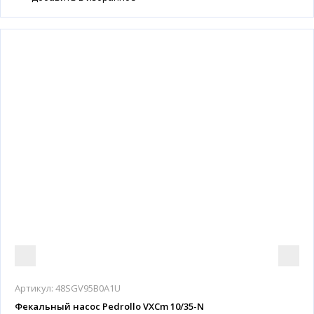
Артикул:
48SGV95B0A1U
Фекальный насос Pedrollo VXCm 10/35-N