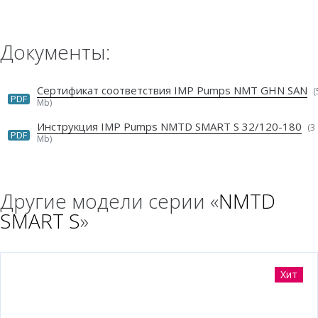
Документы:
Сертификат соответствия IMP Pumps NMT GHN SAN
(
PDF
Mb)
Инструкция IMP Pumps NMTD SMART S 32/120-180
(3
PDF
Mb)
Другие модели серии «
NMTD
SMART S
»
Хит