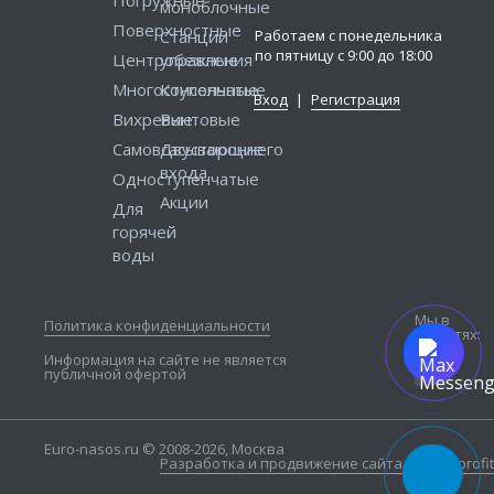
моноблочные
Поверхностные
Работаем с понедельника
Станции
по пятницу с 9:00 до 18:00
Центробежные
управления
Многоступенчатые
Консольные
Вход
|
Регистрация
Вихревые
Винтовые
Самовсасывающие
Двустороннего
входа
Одноступенчатые
Акции
Для
горячей
воды
Мы в
Политика конфиденциальности
соцсетях:
Информация на сайте не является
публичной офертой
Euro-nasos.ru © 2008-2026, Москва
Разработка и продвижение сайта — Seo4profit