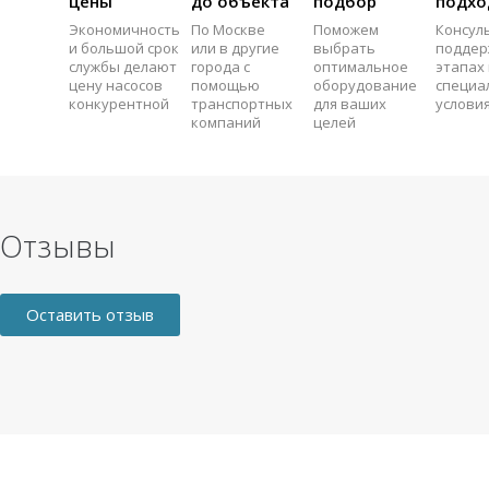
цены
до объекта
подбор
подхо
Экономичность
По Москве
Поможем
Консул
и большой срок
или в другие
выбрать
поддер
службы делают
города с
оптимальное
этапах 
цену насосов
помощью
оборудование
специа
конкурентной
транспортных
для ваших
услови
компаний
целей
Отзывы
Оставить отзыв