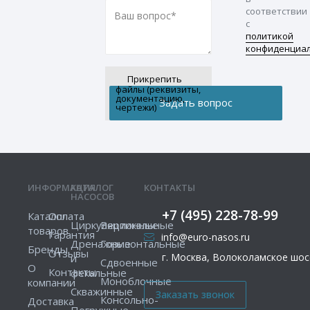
соответствии
с
политикой
конфиденциа
Прикрепить
файлы (реквизиты,
документацию,
чертежи)
ИНФОРМАЦИЯ
КАТАЛОГ
КОНТАКТЫ
НАСОСОВ
+7 (495) 228-78-99
Каталог
Оплата
Циркуляционные
Вертикальные
товаров
Гарантия
info@euro-nasos.ru
Дренажные
Горизонтальные
Бренды
Отзывы
г. Москва, Волоколамское шосс
и
Сдвоенные
О
Контакты
фекальные
Моноблочные
компании
Скважинные
Консольно-
Доставка
Погружные