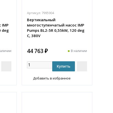
Артикул:
7995904
Вертикальный
 IMP
многоступенчатый насос IMP
0 deg
Pumps BL2-5R 0,55kW, 120 deg
C, 380V
44 763 ₽
наличии
В наличии
Добавить в избранное