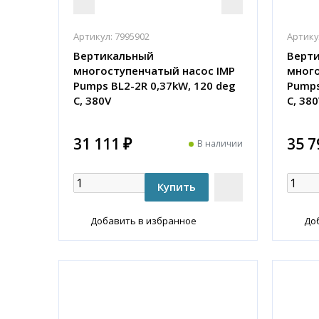
Артикул:
7995902
Артику
Вертикальный
Верт
многоступенчатый насос IMP
много
Pumps BL2-2R 0,37kW, 120 deg
Pumps
C, 380V
C, 38
31 111 ₽
35 7
В наличии
Добавить в избранное
До