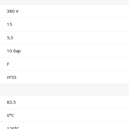
380 V
15
5,5
10 бар
F
IP55
83,5
0°C
120°C