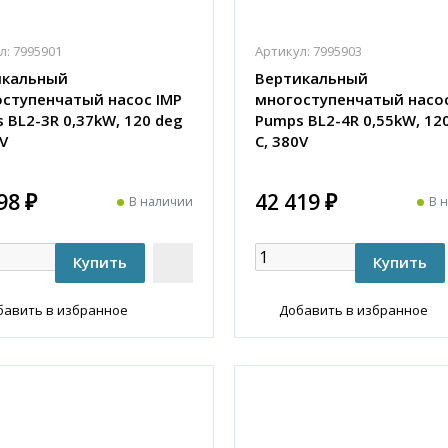
л:
7995901
Артикул:
7995903
икальный
Вертикальный
ступенчатый насос IMP
многоступенчатый насос
 BL2-3R 0,37kW, 120 deg
Pumps BL2-4R 0,55kW, 12
0V
C, 380V
98 ₽
42 419 ₽
В наличии
В 
бавить в избранное
Добавить в избранное