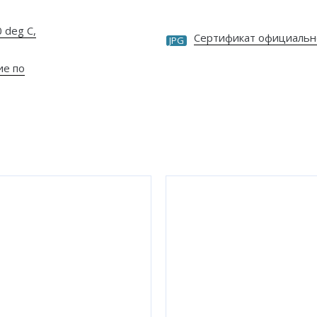
 deg C,
Сертификат официальн
JPG
ие по