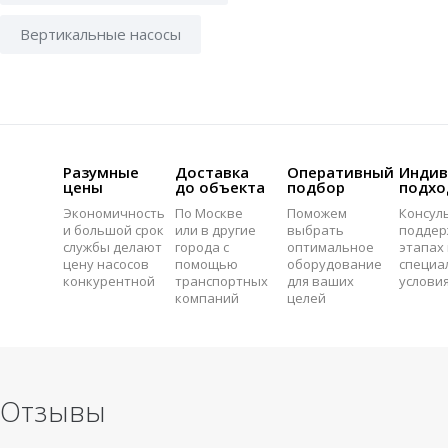
Вертикальные насосы
Разумные
Доставка
Оперативный
Индив
цены
до объекта
подбор
подхо
Экономичность
По Москве
Поможем
Консул
и большой срок
или в другие
выбрать
поддер
службы делают
города с
оптимальное
этапах 
цену насосов
помощью
оборудование
специа
конкурентной
транспортных
для ваших
услови
компаний
целей
Отзывы