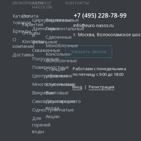
ИНФОРМАЦИЯ
КАТАЛОГ
КОНТАКТЫ
НАСОСОВ
+7 (495) 228-78-99
Каталог
Оплата
Циркуляционные
Вертикальные
товаров
Гарантия
info@euro-nasos.ru
Дренажные
Горизонтальные
Бренды
Отзывы
г. Москва, Волоколамское шосс
и
Сдвоенные
О
Контакты
фекальные
Моноблочные
компании
Скважинные
Консольно-
Доставка
Погружные
моноблочные
Поверхностные
Работаем с понедельника
Станции
по пятницу с 9:00 до 18:00
Центробежные
управления
Многоступенчатые
Консольные
Вход
|
Регистрация
Вихревые
Винтовые
Самовсасывающие
Двустороннего
входа
Одноступенчатые
Акции
Для
горячей
воды