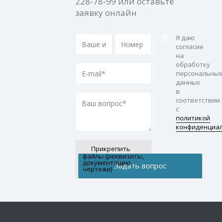
228-78-99
или оставьте
заявку онлайн
Я даю
согласие
на
обработку
персональны
данных
в
соответствии
с
политикой
конфиденциа
Прикрепить
файлы (реквизиты,
документацию,
чертежи)