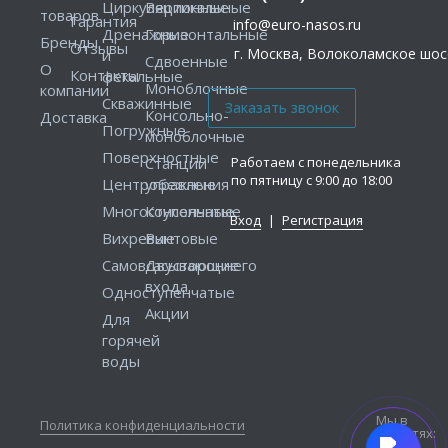
Циркуляционные
Вертикальные
товаров
Гарантия
info@euro-nasos.ru
Дренажные
Горизонтальные
Бренды
Отзывы
г. Москва, Волоколамское шосс
и
Сдвоенные
О
Контакты
фекальные
Моноблочные
компании
Скважинные
Консольно-
Доставка
Погружные
моноблочные
Поверхностные
Работаем с понедельника
Станции
по пятницу с 9:00 до 18:00
Центробежные
управления
Многоступенчатые
Консольные
Вход
|
Регистрация
Вихревые
Винтовые
Самовсасывающие
Двустороннего
входа
Одноступенчатые
Акции
Для
горячей
воды
Мы в
Политика конфиденциальности
соцсетях: