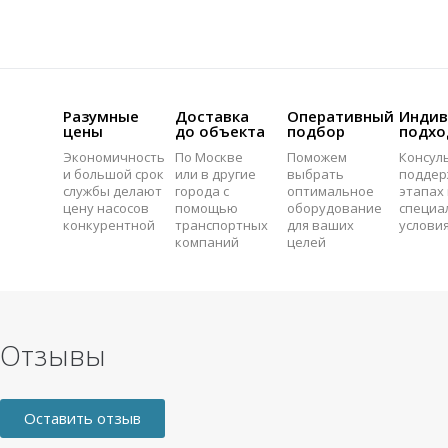
Разумные
Доставка
Оперативный
Индив
цены
до объекта
подбор
подхо
Экономичность
По Москве
Поможем
Консул
и большой срок
или в другие
выбрать
поддер
службы делают
города с
оптимальное
этапах 
цену насосов
помощью
оборудование
специа
конкурентной
транспортных
для ваших
услови
компаний
целей
Отзывы
Оставить отзыв