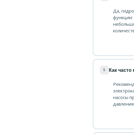
Да, гидр
функции:
небольшо
количест
Как часто
5
Рекоменд
электрок
насосы п
давления