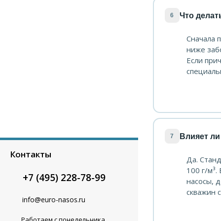
Что делат
6
Сначала п
ниже забо
Если при
специаль
Влияет ли
7
Контакты
Да. Стан
100 г/м³.
+7 (495) 228-78-99
насосы, 
скважин 
info@euro-nasos.ru
Работаем с понедельника