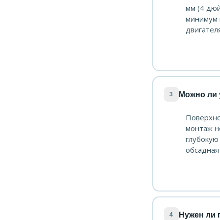
мм (4 дю
минимум 
двигателя
Можно ли 
3
Поверхно
монтаж н
глубокую
обсадная
Нужен ли 
4