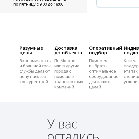
по пятницу с 9:00 до 18:00
Разумные
Доставка
Оперативный
Индив
цены
до объекта
подбор
подхо
Экономичность
По Москве
Поможем
Консул
и большой срок
или в другие
выбрать
поддер
службы делают
города с
оптимальное
этапах 
цену насосов
помощью
оборудование
специа
конкурентной
транспортных
для ваших
услови
компаний
целей
У вас
остались