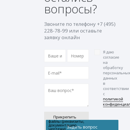
вопросы?
Звоните по телефону
+7 (495)
228-78-99
или оставьте
заявку онлайн
Я даю
согласие
на
обработку
персональны
данных
в
соответствии
с
политикой
конфиденциа
Прикрепить
файлы (реквизиты,
документацию,
чертежи)