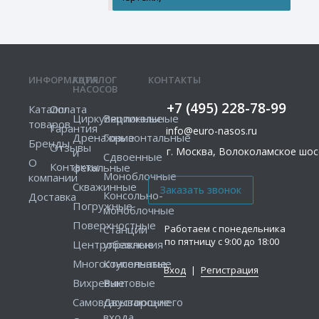
ИНФОРМАЦИЯ
КАТАЛОГ
КОНТАКТЫ
НАСОСОВ
+7 (495) 228-78-99
Каталог
Оплата
Циркуляционные
Вертикальные
товаров
Гарантия
info@euro-nasos.ru
Дренажные
Горизонтальные
Бренды
Отзывы
г. Москва, Волоколамское шосс
и
Сдвоенные
О
Контакты
фекальные
Моноблочные
компании
Скважинные
Консольно-
Доставка
Погружные
моноблочные
Поверхностные
Работаем с понедельника
Станции
по пятницу с 9:00 до 18:00
Центробежные
управления
Многоступенчатые
Консольные
Вход
|
Регистрация
Вихревые
Винтовые
Самовсасывающие
Двустороннего
входа