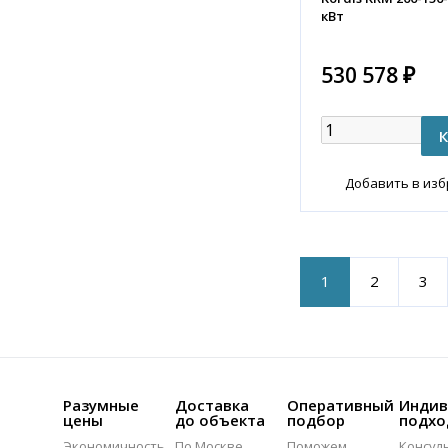
кВт
530 578 ₽
Добавить в из
1
2
3
Разумные
Доставка
Оперативный
Индив
цены
до объекта
подбор
подхо
Экономичность
По Москве
Поможем
Консул