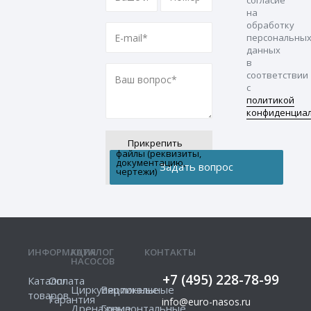
на
обработку
персональны
данных
в
соответствии
с
политикой
конфиденциа
Прикрепить
файлы (реквизиты,
документацию,
чертежи)
ИНФОРМАЦИЯ
КАТАЛОГ
КОНТАКТЫ
НАСОСОВ
+7 (495) 228-78-99
Каталог
Оплата
Циркуляционные
Вертикальные
товаров
Гарантия
info@euro-nasos.ru
Дренажные
Горизонтальные