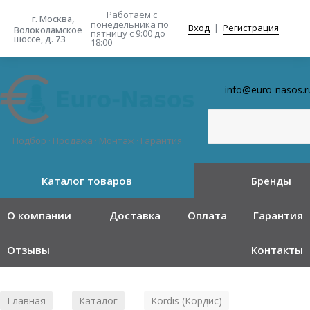
Работаем с
г. Москва,
понедельника
по
Вход
|
Регистрация
Волоколамское
пятницу с 9:00 до
шоссе, д. 73
18:00
info@euro-nasos.r
Подбор · Продажа · Монтаж · Гарантия
Каталог товаров
Бренды
О компании
Доставка
Оплата
Гарантия
Отзывы
Контакты
Главная
Каталог
Kordis (Кордис)
/
/