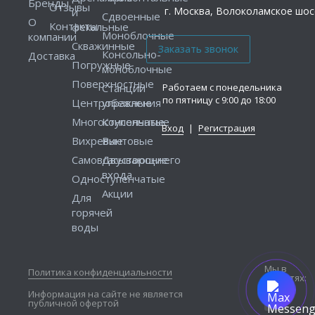
Бренды
Отзывы
г. Москва, Волоколамское шосс
и
Сдвоенные
О
Контакты
фекальные
Моноблочные
компании
Скважинные
Консольно-
Доставка
Погружные
моноблочные
Поверхностные
Работаем с понедельника
Станции
по пятницу с 9:00 до 18:00
Центробежные
управления
Многоступенчатые
Консольные
Вход
|
Регистрация
Вихревые
Винтовые
Самовсасывающие
Двустороннего
входа
Одноступенчатые
Акции
Для
горячей
воды
Мы в
Политика конфиденциальности
соцсетях:
Информация на сайте не является
публичной офертой