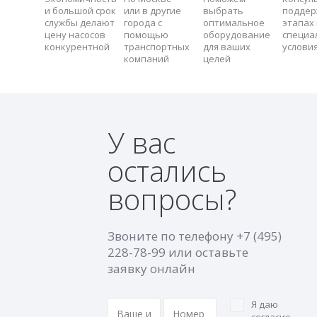
и большой срок
или в другие
выбрать
поддер
службы делают
города с
оптимальное
этапах 
цену насосов
помощью
оборудование
специа
конкурентной
транспортных
для ваших
услови
компаний
целей
У вас
остались
вопросы?
Звоните по телефону
+7 (495)
228-78-99
или оставьте
заявку онлайн
Я даю
согласие