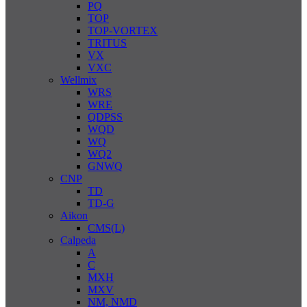
PQ
TOP
TOP-VORTEX
TRITUS
VX
VXC
Wellmix
WRS
WRE
QDPSS
WQD
WQ
WQ2
GNWQ
CNP
TD
TD-G
Aikon
CMS(L)
Calpeda
A
C
MXH
MXV
NM, NMD