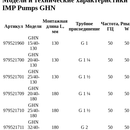
Модели и технические характеристики
IMP Pumps GHN
Монтажная
Трубное
Частота,
Pma
Артикул
Модели
длина L,
присоединение
ГЦ
W
мм
GHN
979521960
15/40-
130
G 1
50
50
130
GHN
979521700
20/40-
130
G 1 ¼
50
50
130
GHN
979521701
25/40-
130
G 1 ½
50
50
130
GHN
979521709
20/40-
180
G 1 ¼
50
50
180
GHN
979521710
25/40-
180
G 1 ½
50
50
180
GHN
979521711
32/40-
180
G 2
50
50