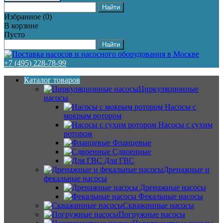
Избранное
(
0
)
В корзине
Пусто
+7 (495) 228-78-99
Каталог товаров
Циркуляционные
насосы
Насосы с
мокрым ротором
Насосы с сухим
ротором
Фланцевые
Сдвоенные
Для ГВС
Дренажные и
фекальные насосы
Дренажные насосы
Фекальные насосы
Скважинные насосы
Погружные насосы