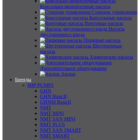
Консольно-моноблочные насосы
Станции управления
Консольные насосы
Винтовые насосы
Насосы
двустороннего входа
Пищевые насосы
Шестеренные
насосы
Химические насосы
Дополнительное оборудование
Акции
Бренды
IMP PUMPS
GHN
GHN BasicII
GHNM BasicII
NMT
NMT MINI
NMT SAN MINI
NMT PLUS
NMT SAN SMART
NMT SMART