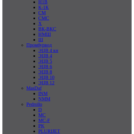
Н1В
К-1К
СМ
СМС
Х
ВК-ВКС
НМШ
Ш
Промбурвод
ЭЦВ 4 кн
ЭЦВ 4
ЭЦВ 5
ЭЦВ 6
ЭЦВ 8
ЭЦВ 10
ЭЦВ 12
MasDaf
INM
NMM
Pedrollo
D
MC
MC-F
PK
PLURIJET