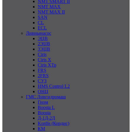
NMT SMART II
NMT MAX
NMT MAX II
SAN
CL
ECL
Ливнынасос
ЭЦВ
2ЭЦВ
3ЭЦВ
Ciris
Ciris X
Ciris ХТр
FRS
2FRS
СУЗ
HMS Control L2
ОНЦ
ГМС Ливгидромаш
Гном
Boosta L
Boosta
Д-1Д-2Д
Kordis (Кордис)
КМ