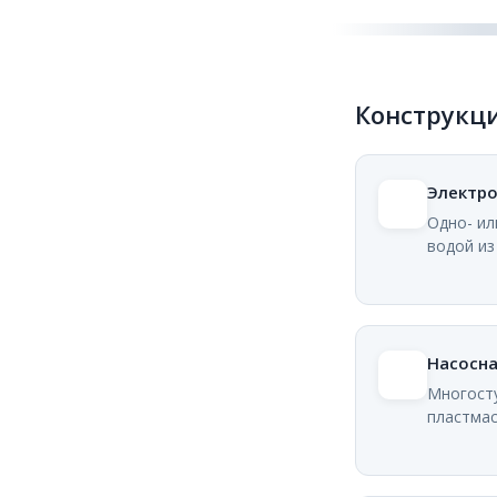
Конструкци
Электр
Одно- ил
водой из
Насосна
Многосту
пластмас