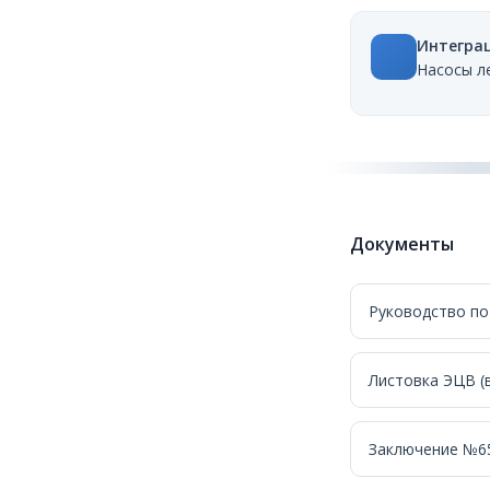
Интеграц
Насосы л
Документы
Руководство по
Листовка ЭЦВ (в
Заключение №65