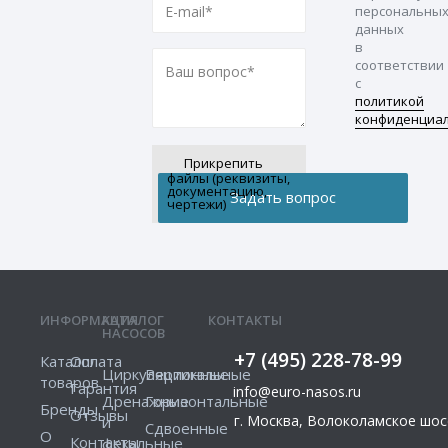
персональны
данных
в
соответствии
с
политикой
конфиденциа
Прикрепить
файлы (реквизиты,
документацию,
чертежи)
ИНФОРМАЦИЯ
КАТАЛОГ
КОНТАКТЫ
НАСОСОВ
+7 (495) 228-78-99
Каталог
Оплата
Циркуляционные
Вертикальные
товаров
Гарантия
info@euro-nasos.ru
Дренажные
Горизонтальные
Бренды
Отзывы
г. Москва, Волоколамское шосс
и
Сдвоенные
О
Контакты
фекальные