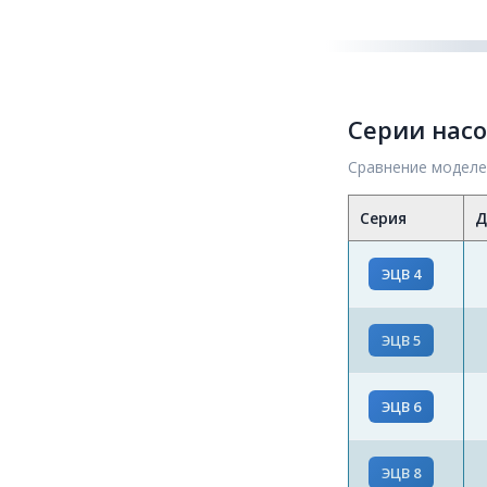
Серии насо
Сравнение моделе
Серия
Д
ЭЦВ 4
ЭЦВ 5
ЭЦВ 6
ЭЦВ 8