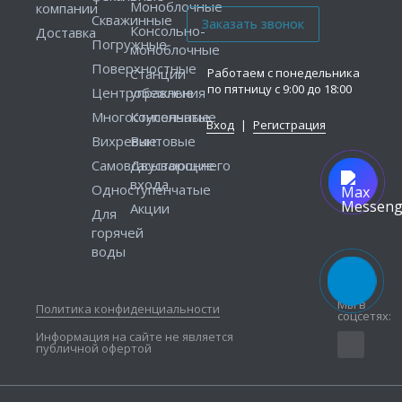
Моноблочные
компании
Скважинные
Консольно-
Доставка
Погружные
моноблочные
Поверхностные
Работаем с понедельника
Станции
по пятницу с 9:00 до 18:00
Центробежные
управления
Многоступенчатые
Консольные
Вход
|
Регистрация
Вихревые
Винтовые
Самовсасывающие
Двустороннего
входа
Одноступенчатые
Акции
Для
горячей
воды
Мы в
Политика конфиденциальности
соцсетях:
Информация на сайте не является
публичной офертой