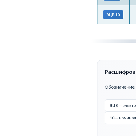
ЭЦВ 10
Расшифровк
Обозначение 
ЭЦВ
— элект
10
— номиналь