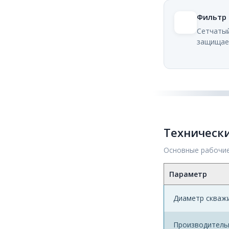
Фильтр 
Сетчатый
защищает
Техническ
Основные рабочи
Параметр
Диаметр скважи
Производительн