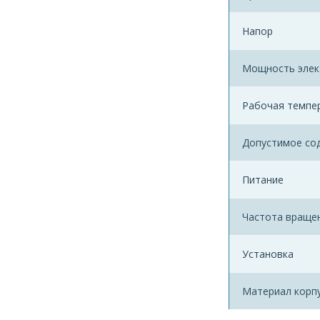
Напор
Мощность элек
Рабочая темпе
Допустимое со
Питание
Частота враще
Установка
Материал корп