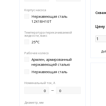
Корпус насоса
Скваж
Нержавеющая сталь
12Х18Н10Т
Цену
Температура перекачиваемой
жидкости, макс
25°С
До
Рабочее колесо
Армлен, армированный
нержавеющей сталью
Нержавеющая сталь
Номинальный ток, А
Диаметр, мм