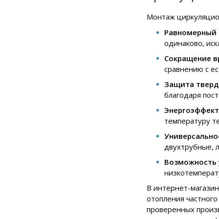
Монтаж циркуляцион
Равномерный 
одинаково, ис
Сокращение в
сравнению с е
Защита тверд
благодаря пос
Энергоэффект
температуру т
Универсально
двухтрубные, 
Возможность 
низкотемперат
В интернет-магазин
отопления частного
проверенных произв