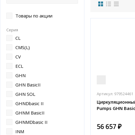
Товары по акции
Серия
CL
CMS(L)
CV
ECL
GHN
GHN BasicII
Артикул:
979524461
GHN SOL
Циркуляционный
GHNDbasic II
Pumps GHN Basic 
GHNM BasicII
GHNMDbasic II
56 657 ₽
INM