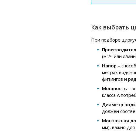
Как выбрать 
При подборе циркул
Производител
(м³/ч или л/ми
Напор
– способ
метрах водяног
фитингов и рад
Мощность
– э
класса A потре
Диаметр под
должен соотве
Монтажная дл
мм), важно для