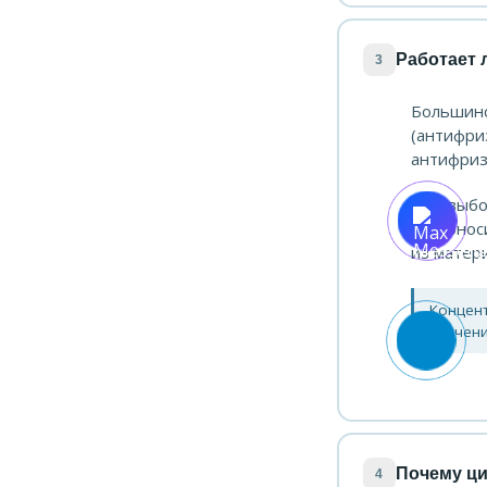
Работает 
3
Большинс
(антифри
антифриз
При выбо
теплонос
из матери
Концен
значени
Почему ци
4