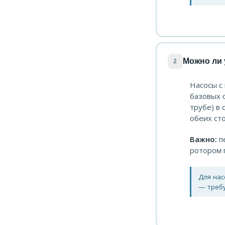
Можно ли 
2
Насосы с
базовых 
трубе) в
обеих ст
Важно:
пе
ротором 
Для на
— требу