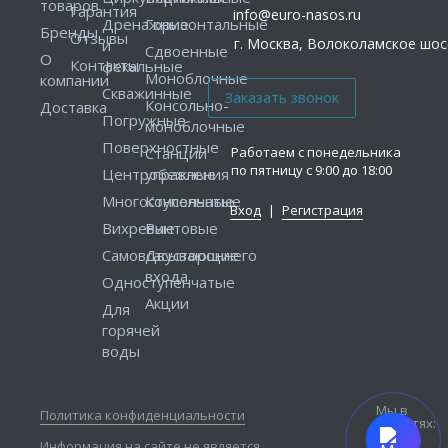
товаров
Гарантия
info@euro-nasos.ru
Дренажные
Горизонтальные
Бренды
Отзывы
г. Москва, Волоколамское шосс
и
Сдвоенные
О
Контакты
фекальные
Моноблочные
компании
Скважинные
Консольно-
Доставка
Погружные
моноблочные
Поверхностные
Работаем с понедельника
Станции
по пятницу с 9:00 до 18:00
Центробежные
управления
Многоступенчатые
Консольные
Вход
|
Регистрация
Вихревые
Винтовые
Самовсасывающие
Двустороннего
входа
Одноступенчатые
Акции
Для
горячей
воды
Мы в
Политика конфиденциальности
соцсетях:
Информация на сайте не является