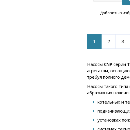
Добавить в из
1
2
3
Насосы
CNP
серии
T
агрегатам, оснащаю
требуя полного дем
Насосы такого типа
абразивных включен
котельных и те
подкачивающих
установках по
системах техн