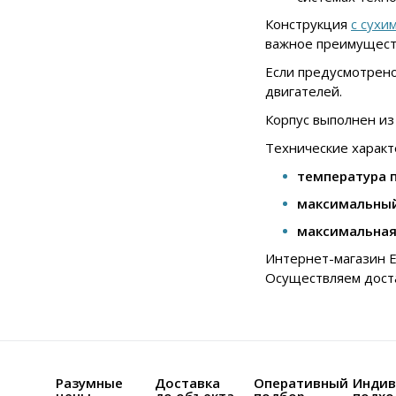
Конструкция
с сухи
важное преимущест
Если предусмотрено
двигателей.
Корпус выполнен и
Технические характ
температура 
максимальный
максимальная
Интернет-магазин Е
Осуществляем доста
Разумные
Доставка
Оперативный
Индив
цены
до объекта
подбор
подхо