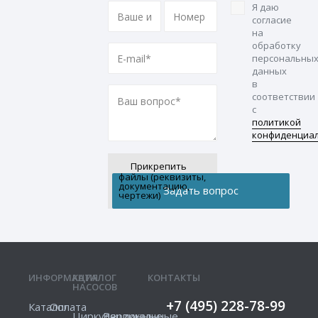
Я даю
согласие
на
обработку
персональны
данных
в
соответствии
с
политикой
конфиденциа
Прикрепить
файлы (реквизиты,
документацию,
чертежи)
ИНФОРМАЦИЯ
КАТАЛОГ
КОНТАКТЫ
НАСОСОВ
+7 (495) 228-78-99
Каталог
Оплата
Циркуляционные
Вертикальные