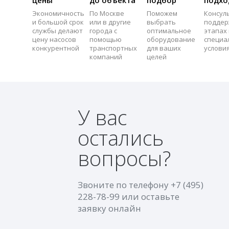
Экономичность
По Москве
Поможем
Консул
и большой срок
или в другие
выбрать
поддер
службы делают
города с
оптимальное
этапах 
цену насосов
помощью
оборудование
специа
конкурентной
транспортных
для ваших
услови
компаний
целей
У вас
остались
вопросы?
Звоните по телефону
+7 (495)
228-78-99
или оставьте
заявку онлайн