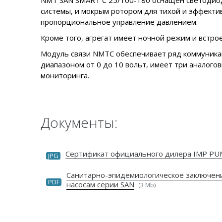
NMT SAN SMART C 25/100-180 оснащен светодиод
системы, и мокрым ротором для тихой и эффекти
пропорциональное управление давлением.
Кроме того, агрегат имеет ночной режим и встр
Модуль связи NMTC обеспечивает ряд коммуникац
диапазоном от 0 до 10 вольт, имеет три аналог
мониторинга.
Документы:
Сертификат официального дилера IMP P
JPG
Санитарно-эпидемиологическое заключен
PDF
насосам серии SAN
(3 Mb)