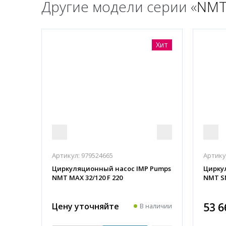
Другие модели серии «
NMT
Хит
Артикул:
979524665
Артику
Циркуляционный насос IMP Pumps
Цирку
NMT MAX 32/120 F 220
NMT SM
53 6
Цену уточняйте
В наличии