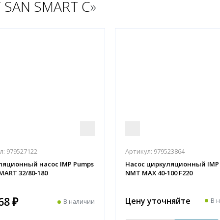
 SAN SMART C
»
л:
979527122
Артикул:
979523864
ляционный насос IMP Pumps
Насос циркуляционный IMP
ART 32/80-180
NMT MAX 40-100 F220
68 ₽
Цену уточняйте
В 
В наличии