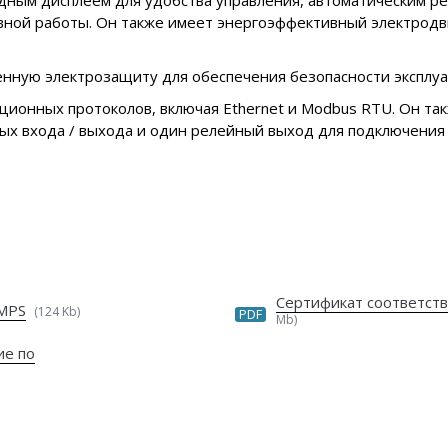
ным дисплеем для удобства управления, автоматическим ре
вной работы. Он также имеет энергоэффективный электродв
оенную электрозащиту для обеспечения безопасности эксплуа
ионных протоколов, включая Ethernet и Modbus RTU. Он та
овых входа / выхода и один релейный выход для подключения
Сертификат соответст
UMPS
(124 Kb)
PDF
Mb)
ие по