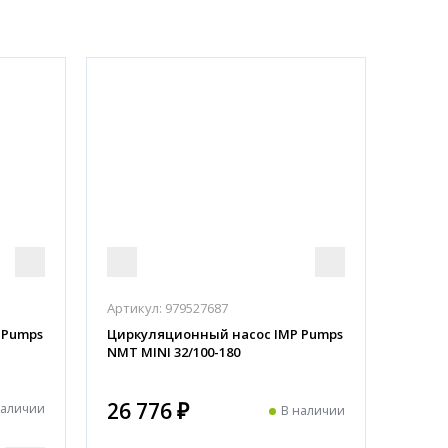
Артикул:
979527687
 Pumps
Циркуляционный насос IMP Pumps
NMT MINI 32/100-180
26 776 ₽
наличии
В наличии