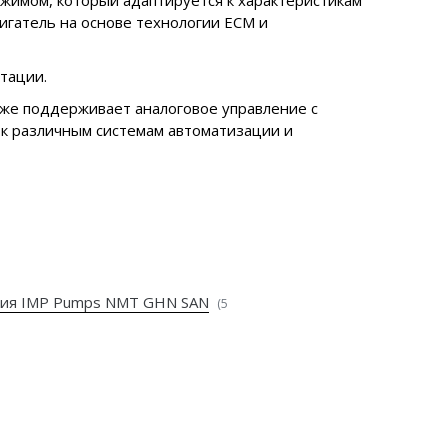
жимом, который адаптируется к характеристикам
игатель на основе технологии ECM и
тации.
кже поддерживает аналоговое управление с
 к различным системам автоматизации и
вия IMP Pumps NMT GHN SAN
(5