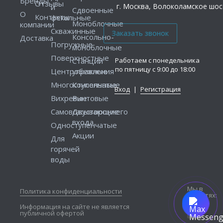
Бренды
Отзывы
г. Москва, Волоколамское шосс
и
Сдвоенные
О
Контакты
фекальные
Моноблочные
компании
Скважинные
Консольно-
Доставка
Погружные
моноблочные
Поверхностные
Работаем с понедельника
Станции
по пятницу с 9:00 до 18:00
Центробежные
управления
Многоступенчатые
Консольные
Вход
|
Регистрация
Вихревые
Винтовые
Самовсасывающие
Двустороннего
входа
Одноступенчатые
Акции
Для
горячей
воды
Мы в
Политика конфиденциальности
соцсетях:
Информация на сайте не является
публичной офертой