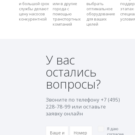
и большой срок
или в другие
выбрать
поддер
службы делают
города с
оптимальное
этапах 
цену насосов
помощью
оборудование
специа
конкурентной
транспортных
для ваших
услови
компаний
целей
У вас
остались
вопросы?
Звоните по телефону
+7 (495)
228-78-99
или оставьте
заявку онлайн
Я даю
согласие