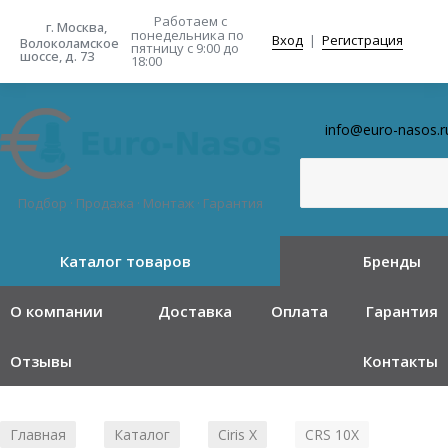
Работаем с
г. Москва,
понедельника
по
Вход
|
Регистрация
Волоколамское
пятницу с 9:00 до
шоссе, д. 73
18:00
info@euro-nasos.r
Подбор · Продажа · Монтаж · Гарантия
Каталог товаров
Бренды
О компании
Доставка
Оплата
Гарантия
Отзывы
Контакты
Главная
Каталог
Ciris X
CRS 10X
/
/
/