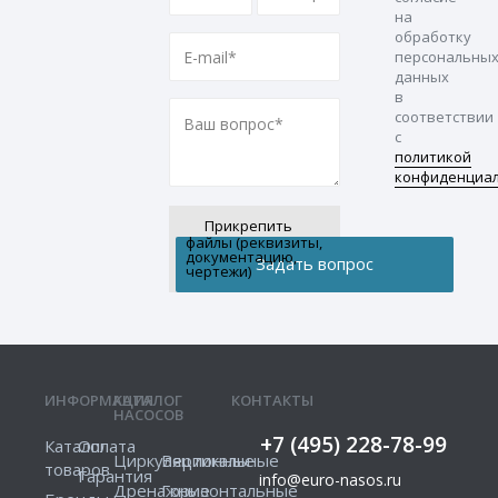
на
обработку
персональны
данных
в
соответствии
с
политикой
конфиденциа
Прикрепить
файлы (реквизиты,
документацию,
чертежи)
ИНФОРМАЦИЯ
КАТАЛОГ
КОНТАКТЫ
НАСОСОВ
+7 (495) 228-78-99
Каталог
Оплата
Циркуляционные
Вертикальные
товаров
Гарантия
info@euro-nasos.ru
Дренажные
Горизонтальные