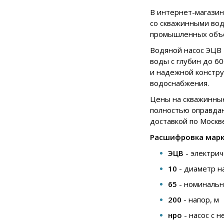
В интернет-магазин
со скважинными вод
промышленных объек
Водяной насос ЭЦВ 
воды с глубин до 6
и надежной констру
водоснабжения.
Цены на скважинные
полностью оправдан
доставкой по Москв
Расшифровка марки
ЭЦВ
- электри
10
- диаметр н
65
- номинальн
200
- напор, м
нро
- насос с