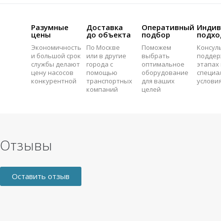
Разумные
Доставка
Оперативный
Индив
цены
до объекта
подбор
подхо
Экономичность
По Москве
Поможем
Консул
и большой срок
или в другие
выбрать
поддер
службы делают
города с
оптимальное
этапах 
цену насосов
помощью
оборудование
специа
конкурентной
транспортных
для ваших
услови
компаний
целей
Отзывы
Оставить отзыв