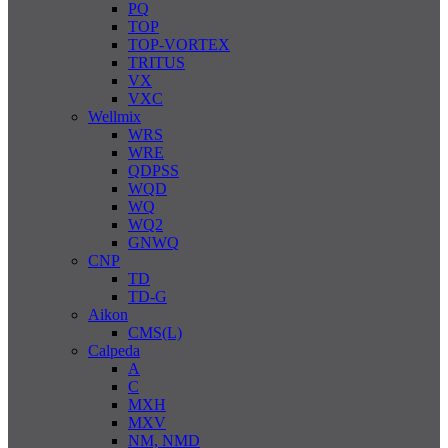
PQ
TOP
TOP-VORTEX
TRITUS
VX
VXC
Wellmix
WRS
WRE
QDPSS
WQD
WQ
WQ2
GNWQ
CNP
TD
TD-G
Aikon
CMS(L)
Calpeda
A
C
MXH
MXV
NM, NMD