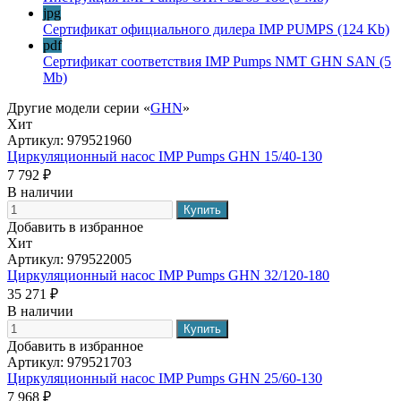
jpg
Сертификат официального дилера IMP PUMPS
(124 Kb)
pdf
Сертификат соответствия IMP Pumps NMT GHN SAN
(5
Mb)
Другие модели серии «
GHN
»
Хит
Артикул:
979521960
Циркуляционный насос IMP Pumps GHN 15/40-130
7 792 ₽
В наличии
Добавить в избранное
Хит
Артикул:
979522005
Циркуляционный насос IMP Pumps GHN 32/120-180
35 271 ₽
В наличии
Добавить в избранное
Артикул:
979521703
Циркуляционный насос IMP Pumps GHN 25/60-130
7 968 ₽