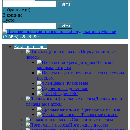
Избранное
(
0
)
В корзине
Пусто
+7 (495) 228-78-99
Каталог товаров
Циркуляционные
насосы
Насосы с
мокрым ротором
Насосы с сухим
ротором
Фланцевые
Сдвоенные
Для ГВС
Дренажные и
фекальные насосы
Дренажные насосы
Фекальные насосы
Скважинные насосы
Погружные насосы