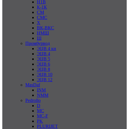
Н1В
К-1К
СМ
СМС
Х
ВК-ВКС
НМШ
Ш
Промбурвод
ЭЦВ 4 кн
ЭЦВ 4
ЭЦВ 5
ЭЦВ 6
ЭЦВ 8
ЭЦВ 10
ЭЦВ 12
MasDaf
INM
NMM
Pedrollo
D
MC
MC-F
PK
PLURIJET