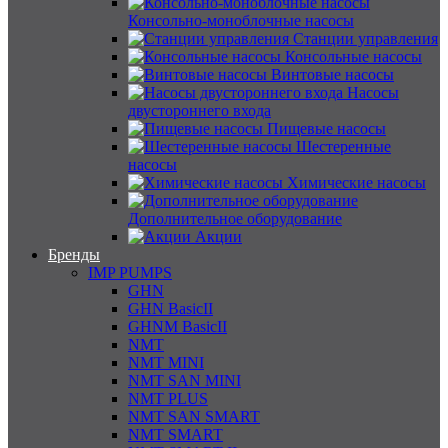
Консольно-моноблочные насосы
Станции управления
Консольные насосы
Винтовые насосы
Насосы
двустороннего входа
Пищевые насосы
Шестеренные
насосы
Химические насосы
Дополнительное оборудование
Акции
Бренды
IMP PUMPS
GHN
GHN BasicII
GHNM BasicII
NMT
NMT MINI
NMT SAN MINI
NMT PLUS
NMT SAN SMART
NMT SMART