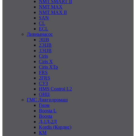
NMT SMART II
NMT MAX
NMT MAX II
SAN
CL
ECL
Ливнынасос
ЭЦВ
2ЭЦВ
3ЭЦВ
Ciris
Ciris X
Ciris ХТр
FRS
2FRS
СУЗ
HMS Control L2
ОНЦ
ГМС Ливгидромаш
Гном
Boosta L
Boosta
Д-1Д-2Д
Kordis (Кордис)
КМ