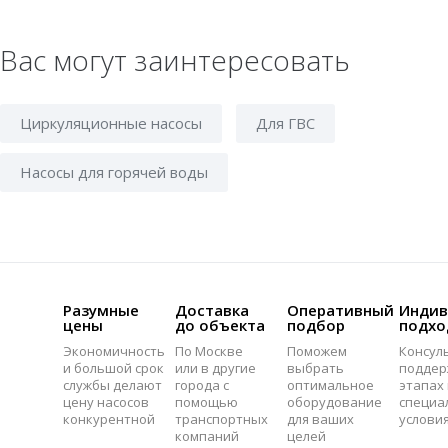
Вас могут заинтересовать
Циркуляционные насосы
Для ГВС
Насосы для горячей воды
Разумные
Доставка
Оперативный
Индив
цены
до объекта
подбор
подхо
Экономичность
По Москве
Поможем
Консул
и большой срок
или в другие
выбрать
поддер
службы делают
города с
оптимальное
этапах 
цену насосов
помощью
оборудование
специа
конкурентной
транспортных
для ваших
услови
компаний
целей