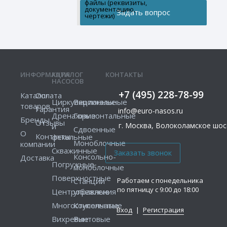
файлы (реквизиты,
документацию,
чертежи)
ИНФОРМАЦИЯ
КАТАЛОГ
КОНТАКТЫ
НАСОСОВ
+7 (495) 228-78-99
Каталог
Оплата
Циркуляционные
Вертикальные
товаров
Гарантия
info@euro-nasos.ru
Дренажные
Горизонтальные
Бренды
Отзывы
г. Москва, Волоколамское шосс
и
Сдвоенные
О
Контакты
фекальные
Моноблочные
компании
Скважинные
Консольно-
Доставка
Погружные
моноблочные
Поверхностные
Работаем с понедельника
Станции
по пятницу с 9:00 до 18:00
Центробежные
управления
Многоступенчатые
Консольные
Вход
|
Регистрация
Вихревые
Винтовые