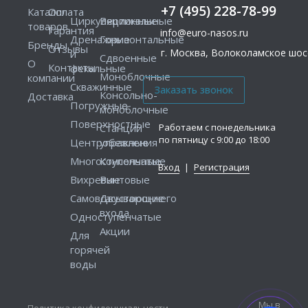
+7 (495) 228-78-99
Каталог
Оплата
Циркуляционные
Вертикальные
товаров
Гарантия
info@euro-nasos.ru
Дренажные
Горизонтальные
Бренды
Отзывы
г. Москва, Волоколамское шосс
и
Сдвоенные
О
Контакты
фекальные
Моноблочные
компании
Скважинные
Консольно-
Доставка
Погружные
моноблочные
Поверхностные
Работаем с понедельника
Станции
по пятницу с 9:00 до 18:00
Центробежные
управления
Многоступенчатые
Консольные
Вход
|
Регистрация
Вихревые
Винтовые
Самовсасывающие
Двустороннего
входа
Одноступенчатые
Акции
Для
горячей
воды
Мы в