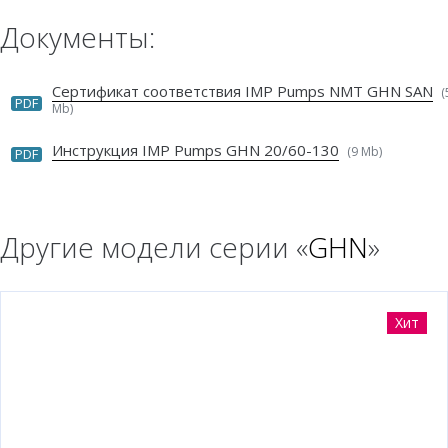
Документы:
Сертификат соответствия IMP Pumps NMT GHN SAN
(
PDF
Mb)
Инструкция IMP Pumps GHN 20/60-130
(9 Mb)
PDF
Другие модели серии «
GHN
»
Хит