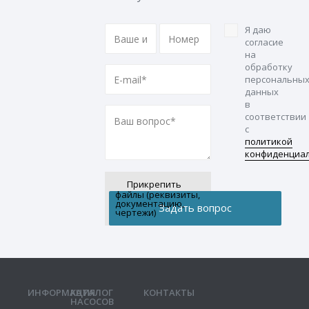
Я даю
согласие
на
обработку
персональны
данных
в
соответствии
с
политикой
конфиденциа
Прикрепить
файлы (реквизиты,
документацию,
чертежи)
ИНФОРМАЦИЯ
КАТАЛОГ
КОНТАКТЫ
НАСОСОВ