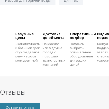
Насосы для горячей воды
Для ГВС
Разумные
Доставка
Оперативный
Индив
цены
до объекта
подбор
подхо
Экономичность
По Москве
Поможем
Консул
и большой срок
или в другие
выбрать
поддер
службы делают
города с
оптимальное
этапах 
цену насосов
помощью
оборудование
специа
конкурентной
транспортных
для ваших
услови
компаний
целей
Отзывы
Оставить отзыв