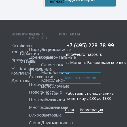
чертежи)
ИНФОРМАЦИЯ
КАТАЛОГ
КОНТАКТЫ
НАСОСОВ
+7 (495) 228-78-99
Каталог
Оплата
Циркуляционные
Вертикальные
товаров
Гарантия
info@euro-nasos.ru
Дренажные
Горизонтальные
Бренды
Отзывы
г. Москва, Волоколамское шосс
и
Сдвоенные
О
Контакты
фекальные
Моноблочные
компании
Скважинные
Консольно-
Доставка
Погружные
моноблочные
Поверхностные
Работаем с понедельника
Станции
по пятницу с 9:00 до 18:00
Центробежные
управления
Многоступенчатые
Консольные
Вход
|
Регистрация
Вихревые
Винтовые
Самовсасывающие
Двустороннего