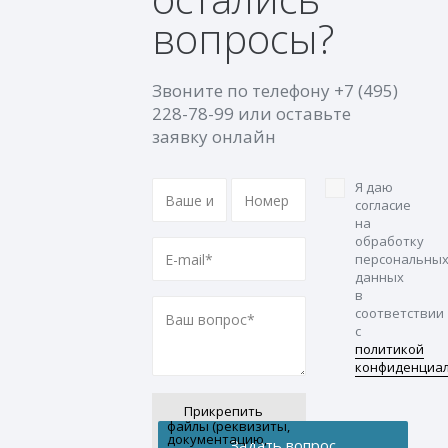
вопросы?
Звоните по телефону
+7 (495)
228-78-99
или оставьте
заявку онлайн
Я даю
согласие
на
обработку
персональны
данных
в
соответствии
с
политикой
конфиденциа
Прикрепить
файлы (реквизиты,
документацию,