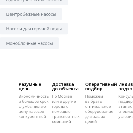
Центробежные насосы
Насосы для горячей воды
Моноблочные насосы
Разумные
Доставка
Оперативный
Индив
цены
до объекта
подбор
подхо
Экономичность
По Москве
Поможем
Консул
и большой срок
или в другие
выбрать
поддер
службы делают
города с
оптимальное
этапах 
цену насосов
помощью
оборудование
специа
конкурентной
транспортных
для ваших
услови
компаний
целей