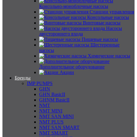
Консольно-моноблочные насосы
Станции управления
Консольные насосы
Винтовые насосы
Насосы
двустороннего входа
Пищевые насосы
Шестеренные
насосы
Химические насосы
Дополнительное оборудование
Акции
Бренды
IMP PUMPS
GHN
GHN BasicII
GHNM BasicII
NMT
NMT MINI
NMT SAN MINI
NMT PLUS
NMT SAN SMART
NMT SMART