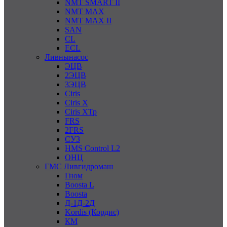
NMT SMART II
NMT MAX
NMT MAX II
SAN
CL
ECL
Ливнынасос
ЭЦВ
2ЭЦВ
3ЭЦВ
Ciris
Ciris X
Ciris ХТр
FRS
2FRS
СУЗ
HMS Control L2
ОНЦ
ГМС Ливгидромаш
Гном
Boosta L
Boosta
Д-1Д-2Д
Kordis (Кордис)
КМ