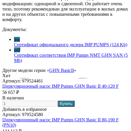
модификациях: одинарной и сдвоенной. Он работает очень
тихо, поэтому рекомендован для эксплуатации в жилых домах
и на других объектах с повышенными требованиями к
комфорту.
Документы:
jpg
Сертификат официального дилера IMP PUMPS
(124 Kb)
pdf
Сертификат соответствия IMP Pumps NMT GHN SAN
(5
Mb)
Другие модели серии «
GHN BasicII
»
Хит
Артикул:
979524461
Циркуляционный насос IMP Pumps GHN Basic II 40-120 F
56 657 ₽
В наличии
Добавить в избранное
Артикул:
979524580
Циркуляционный насос IMP Pumps GHN Basic II 80-190 F
(PN10)