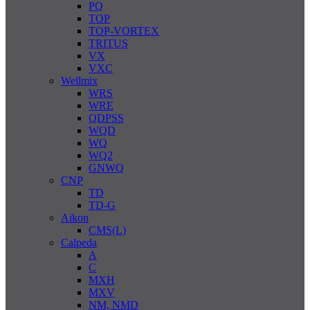
PQ
TOP
TOP-VORTEX
TRITUS
VX
VXC
Wellmix
WRS
WRE
QDPSS
WQD
WQ
WQ2
GNWQ
CNP
TD
TD-G
Aikon
CMS(L)
Calpeda
A
C
MXH
MXV
NM, NMD