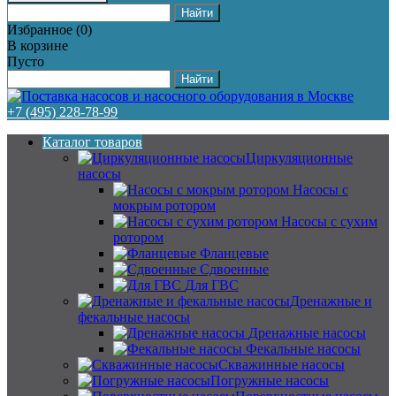
Избранное
(
0
)
В корзине
Пусто
+7 (495) 228-78-99
Каталог товаров
Циркуляционные
насосы
Насосы с
мокрым ротором
Насосы с сухим
ротором
Фланцевые
Сдвоенные
Для ГВС
Дренажные и
фекальные насосы
Дренажные насосы
Фекальные насосы
Скважинные насосы
Погружные насосы