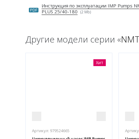
Инструкция по эксплуатации IMP Pumps N
PDF
PLUS 25/40-180
(2 Mb)
Другие модели серии «
NMT
Хит
Артикул:
979524665
Артику
Циркуляционный насос IMP Pumps
Цирку