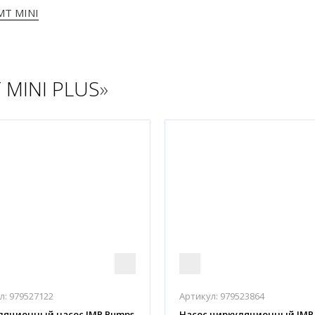
MT MINI
 MINI PLUS
»
л:
979527122
Артикул:
979523864
ляционный насос IMP Pumps
Насос циркуляционный IMP