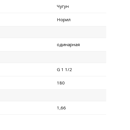
Чугун
Норил
одинарная
G 1 1/2
180
1,66