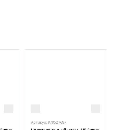
Артикул:
979527687
 Pumps
Циркуляционный насос IMP Pumps