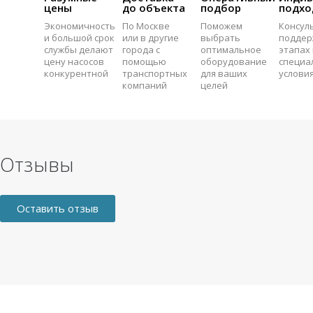
цены
до объекта
подбор
подхо
Экономичность
По Москве
Поможем
Консул
и большой срок
или в другие
выбрать
поддер
службы делают
города с
оптимальное
этапах 
цену насосов
помощью
оборудование
специа
конкурентной
транспортных
для ваших
услови
компаний
целей
Отзывы
Оставить отзыв