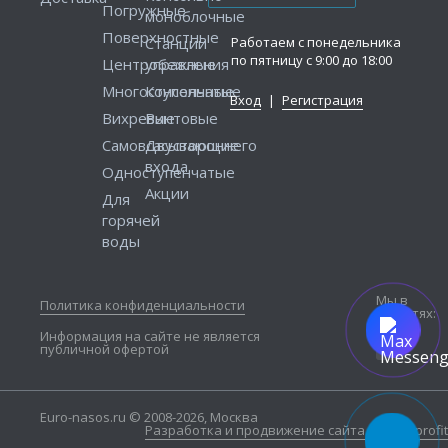
Погружные
моноблочные
Поверхностные
Работаем с понедельника
Станции
по пятницу с 9:00 до 18:00
Центробежные
управления
Многоступенчатые
Консольные
Вход
|
Регистрация
Вихревые
Винтовые
Самовсасывающие
Двустороннего
входа
Одноступенчатые
Акции
Для
горячей
воды
Мы в
Политика конфиденциальности
соцсетях:
Информация на сайте не является
публичной офертой
Euro-nasos.ru © 2008-2026, Москва
Разработка и продвижение сайта — Seo4profit