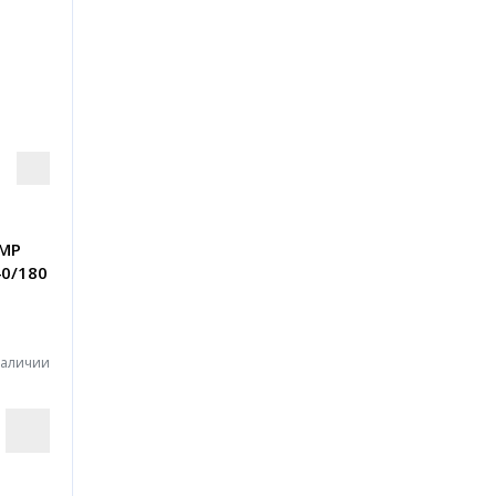
IMP
40/180
наличии