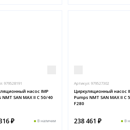
л:
979528191
Артикул:
979527302
ляционный насос IMP
Циркуляционный насос 
 NMT SAN MAX II C 50/40
Pumps NMT SAN MAX II C 
F280
316 ₽
238 461 ₽
В наличии
В 