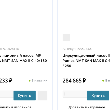
л:
979528116
Артикул:
979527300
ляционный насос IMP
Циркуляционный насос 
 NMT SAN MAX II C 40/180
Pumps NMT SAN MAX II C 
F250
233 ₽
284 865 ₽
В наличии
В 
бавить в избранное
Добавить в избранное