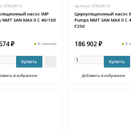
л:
979528113
Артикул:
979528114
ляционный насос IMP
Циркуляционный насос 
 NMT SAN MAX II C 40/100
Pumps NMT SAN MAX II C 
F250
674 ₽
186 902 ₽
В наличии
В 
бавить в избранное
Добавить в избранное