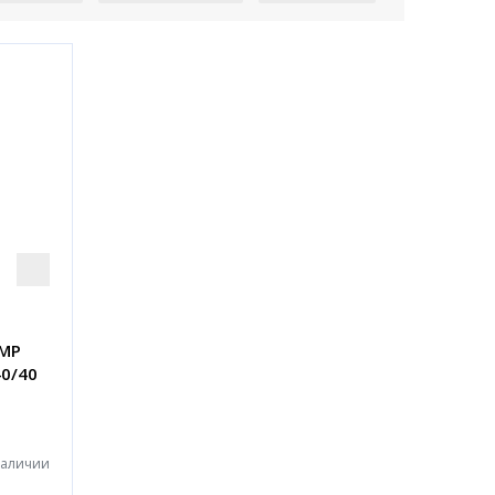
IMP
40/40
наличии