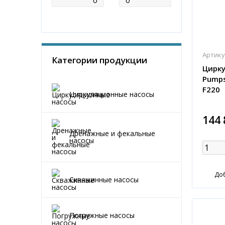
Артику
Категории продукции
Цирку
Pumps
F220
Циркуляционные насосы
144 
Дренажные и фекальные
насосы
До
Скважинные насосы
Погружные насосы