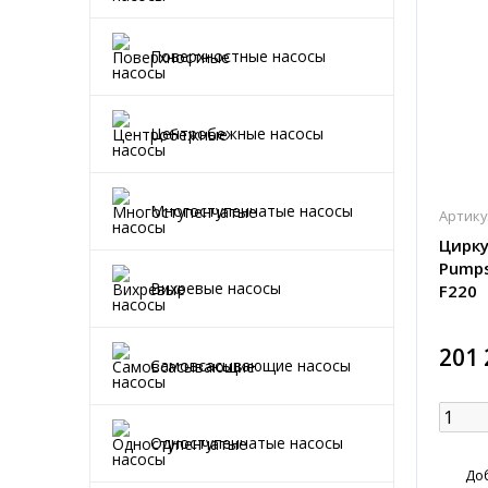
Поверхностные насосы
Центробежные насосы
Многоступенчатые насосы
Артику
Цирку
Pumps
Вихревые насосы
F220
201 
Самовсасывающие насосы
Одноступенчатые насосы
До