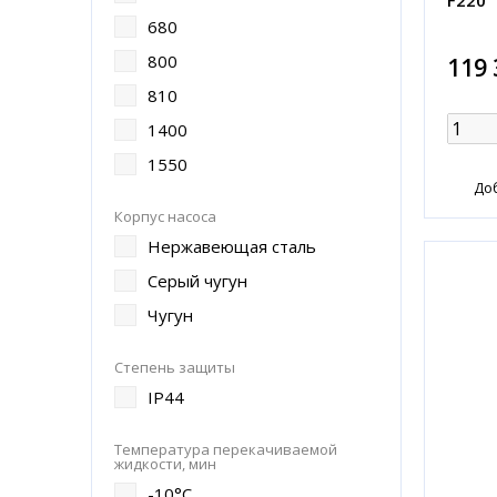
680
800
119 
810
1400
1550
До
Корпус насоса
Нержавеющая сталь
Серый чугун
Чугун
Степень защиты
IP44
Температура перекачиваемой
жидкости, мин
-10°C