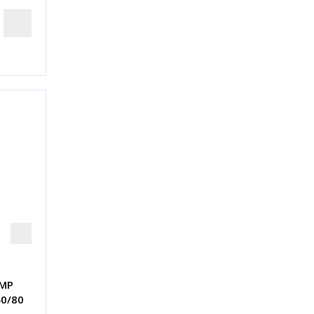
IMP
40/80