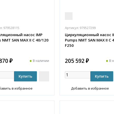
л:
979528115
Артикул:
979527299
ляционный насос IMP
Циркуляционный насос 
 NMT SAN MAX II C 40/120
Pumps NMT SAN MAX II C 
F250
870 ₽
205 592 ₽
В наличии
В 
бавить в избранное
Добавить в избранное