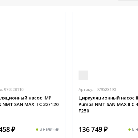
л:
979528110
Артикул:
979528190
ляционный насос IMP
Циркуляционный насос 
 NMT SAN MAX II C 32/120
Pumps NMT SAN MAX II C 
F250
458 ₽
136 749 ₽
В наличии
В 