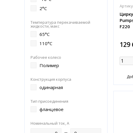
Артику
2°C
Цирку
Pumps
Температура перекачиваемой
F220
жидкости, макс
65°C
129 
110°C
Рабочее колесо
Полимер
До
Конструкция корпуса
одинарная
Тип присоединения
фланцевое
Номинальный ток, А