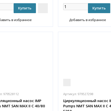
бавить в избранное
Добавить в избранное
л:
979528112
Артикул:
979527298
ляционный насос IMP
Циркуляционный насос 
 NMT SAN MAX II C 40/80
Pumps NMT SAN MAX II C 
F250