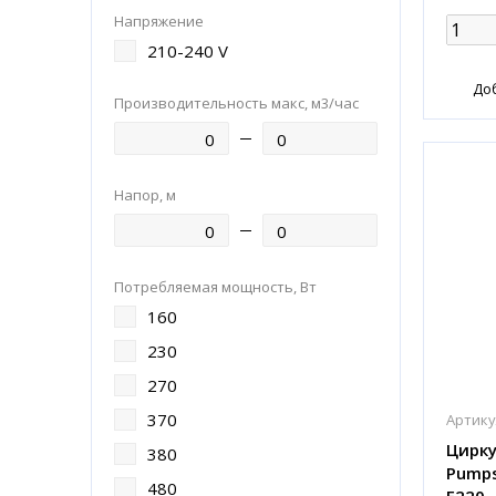
Напряжение
210-240 V
До
Производительность макс, м3/час
Напор, м
Потребляемая мощность, Вт
160
230
270
370
Артику
Цирку
380
Pumps
480
F220