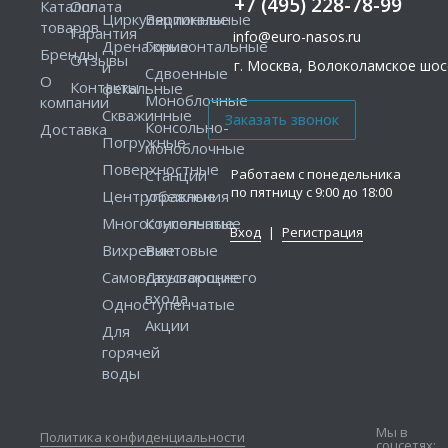
+7 (495) 228-78-99
Каталог
Оплата
Циркуляционные
Вертикальные
товаров
Гарантия
info@euro-nasos.ru
Дренажные
Горизонтальные
Бренды
Отзывы
г. Москва, Волоколамское шосс
и
Сдвоенные
О
Контакты
фекальные
Моноблочные
компании
Скважинные
Консольно-
Доставка
Погружные
моноблочные
Поверхностные
Работаем с понедельника
Станции
по пятницу с 9:00 до 18:00
Центробежные
управления
Многоступенчатые
Консольные
Вход
|
Регистрация
Вихревые
Винтовые
Самовсасывающие
Двустороннего
входа
Одноступенчатые
Акции
Для
горячей
воды
Мы в
Политика конфиденциальности
соцсетях: