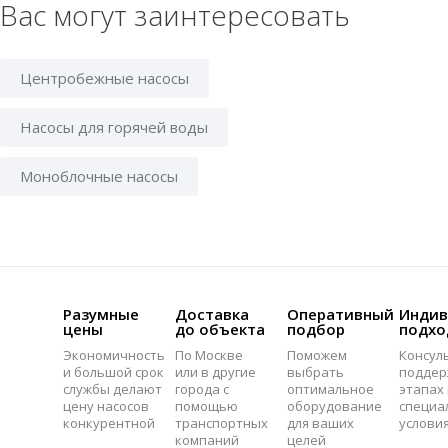
Вас могут заинтересовать
Центробежные насосы
Насосы для горячей воды
Моноблочные насосы
Разумные
Доставка
Оперативный
Индив
цены
до объекта
подбор
подхо
Экономичность
По Москве
Поможем
Консул
и большой срок
или в другие
выбрать
поддер
службы делают
города с
оптимальное
этапах 
цену насосов
помощью
оборудование
специа
конкурентной
транспортных
для ваших
услови
компаний
целей