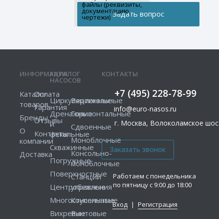
файлы (реквизиты,
документацию,
чертежи)
ИНФОРМАЦИЯ
КАТАЛОГ
КОНТАКТЫ
НАСОСОВ
+7 (495) 228-78-99
Каталог
Оплата
Циркуляционные
Вертикальные
товаров
Гарантия
info@euro-nasos.ru
Дренажные
Горизонтальные
Бренды
Отзывы
г. Москва, Волоколамское шосс
и
Сдвоенные
О
Контакты
фекальные
Моноблочные
компании
Скважинные
Консольно-
Доставка
Погружные
моноблочные
Поверхностные
Работаем с понедельника
Станции
по пятницу с 9:00 до 18:00
Центробежные
управления
Многоступенчатые
Консольные
Вход
|
Регистрация
Вихревые
Винтовые