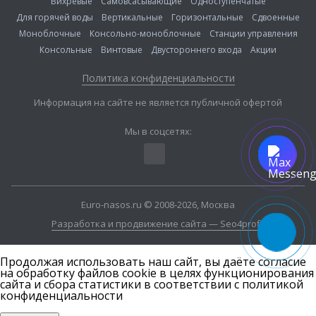
Вихревые
Самовсасывающие
Одноступенчатые
Для горячей воды
Вертикальные
Горизонтальные
Сдвоенные
Моноблочные
Консольно-моноблочные
Станции управления
Консольные
Винтовые
Двустороннего входа
Акции
Политика конфиденциальности
Информация на сайте не является публичной офертой
Мы в соцсетях:
Euro-nasos.ru © 2008-2026, Москва
Разработка и продвижение сайта — Seo4profit
Продолжая использовать наш сайт, вы даёте согласие
на обработку файлов cookie в целях функционирования
сайта и сбора статистики в соответствии с
политикой
конфиденциальности