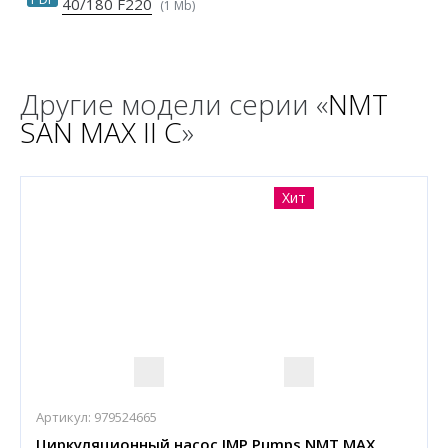
40/180 F220
(1 Mb)
Другие модели серии «
NMT
SAN MAX II C
»
Хит
Артикул:
979524665
Циркуляционный насос IMP Pumps NMT MAX