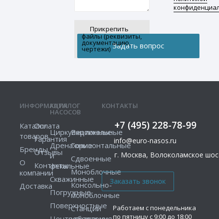
конфиденциа
Прикрепить
файлы (реквизиты,
документацию,
чертежи)
ИНФОРМАЦИЯ
КАТАЛОГ
КОНТАКТЫ
НАСОСОВ
+7 (495) 228-78-99
Каталог
Оплата
Циркуляционные
Вертикальные
товаров
Гарантия
info@euro-nasos.ru
Дренажные
Горизонтальные
Бренды
Отзывы
г. Москва, Волоколамское шосс
и
Сдвоенные
О
Контакты
фекальные
Моноблочные
компании
Скважинные
Консольно-
Доставка
Погружные
моноблочные
Поверхностные
Работаем с понедельника
Станции
по пятницу с 9:00 до 18:00
Центробежные
управления