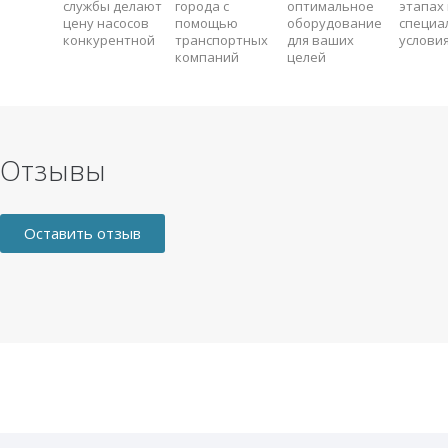
службы делают
города с
оптимальное
этапах 
цену насосов
помощью
оборудование
специа
конкурентной
транспортных
для ваших
услови
компаний
целей
Отзывы
Оставить отзыв