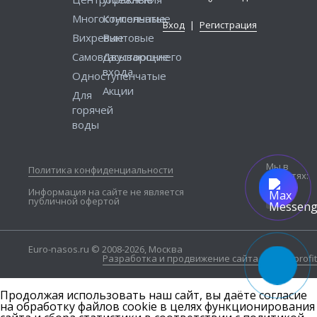
Многоступенчатые
Консольные
Вход
|
Регистрация
Вихревые
Винтовые
Самовсасывающие
Двустороннего
входа
Одноступенчатые
Акции
Для
горячей
воды
Мы в
Политика конфиденциальности
соцсетях:
Информация на сайте не является
публичной офертой
Euro-nasos.ru © 2008-2026, Москва
Разработка и продвижение сайта — Seo4profit
Продолжая использовать наш сайт, вы даёте согласие
на обработку файлов cookie в целях функционирования