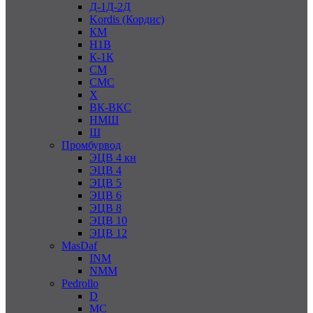
Д-1Д-2Д
Kordis (Кордис)
КМ
Н1В
К-1К
СМ
СМС
Х
ВК-ВКС
НМШ
Ш
Промбурвод
ЭЦВ 4 кн
ЭЦВ 4
ЭЦВ 5
ЭЦВ 6
ЭЦВ 8
ЭЦВ 10
ЭЦВ 12
MasDaf
INM
NMM
Pedrollo
D
MC