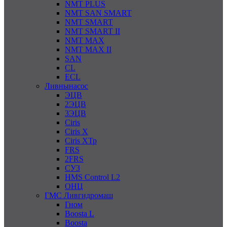
NMT PLUS
NMT SAN SMART
NMT SMART
NMT SMART II
NMT MAX
NMT MAX II
SAN
CL
ECL
Ливнынасос
ЭЦВ
2ЭЦВ
3ЭЦВ
Ciris
Ciris X
Ciris ХТр
FRS
2FRS
СУЗ
HMS Control L2
ОНЦ
ГМС Ливгидромаш
Гном
Boosta L
Boosta