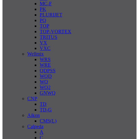
MC-F
PK
PLURIJET
PQ
TOP
TOP-VORTEX
TRITUS
VX
VXC
Wellmix
WRS
WRE
QDPSS
WQD
WQ
WQ2
GNWQ
CNP
TD
TD-G
Aikon
CMS(L)
Calpeda
A
C