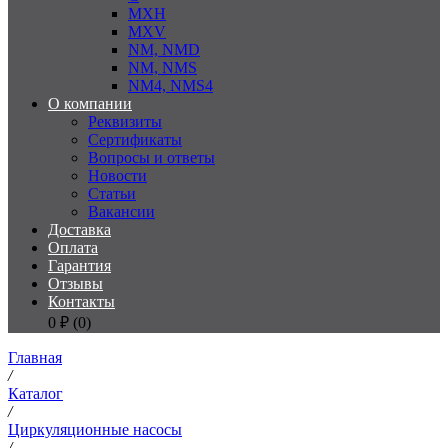
MXH
MXV
NM, NMD
NM, NMS
NM4, NMS4
О компании
Реквизиты
Сертификаты
Вопросы и ответы
Новости
Статьи
Вакансии
Доставка
Оплата
Гарантия
Отзывы
Контакты
0
₽ (
0
)
Главная
/
Каталог
/
Циркуляционные насосы
/