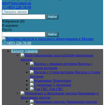
info@euro-nasos.ru
+7 (495) 228-78-99
Избранное
(
0
)
В корзине
Пусто
+7 (495) 228-78-99
Каталог товаров
Циркуляционные
насосы
Насосы с
мокрым ротором
Насосы с сухим
ротором
Фланцевые
Сдвоенные
Для ГВС
Дренажные и
фекальные насосы
Дренажные насосы