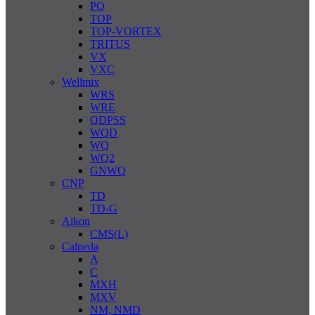
PQ
TOP
TOP-VORTEX
TRITUS
VX
VXC
Wellmix
WRS
WRE
QDPSS
WQD
WQ
WQ2
GNWQ
CNP
TD
TD-G
Aikon
CMS(L)
Calpeda
A
C
MXH
MXV
NM, NMD