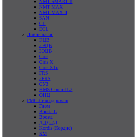
NMT SMART II
NMT MAX
NMT MAX II
SAN
CL
ECL
Ливнынасос
ЭЦВ
2ЭЦВ
3ЭЦВ
Ciris
Ciris X
Ciris ХТр
FRS
2FRS
СУЗ
HMS Control L2
ОНЦ
ГМС Ливгидромаш
Гном
Boosta L
Boosta
Д-1Д-2Д
Kordis (Кордис)
КМ