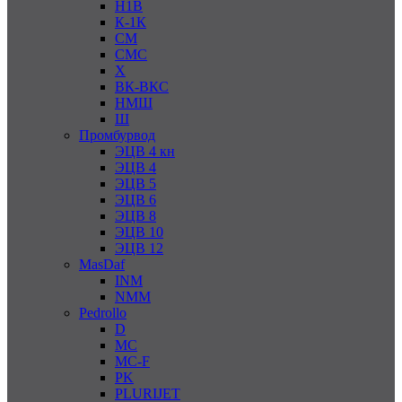
Н1В
К-1К
СМ
СМС
Х
ВК-ВКС
НМШ
Ш
Промбурвод
ЭЦВ 4 кн
ЭЦВ 4
ЭЦВ 5
ЭЦВ 6
ЭЦВ 8
ЭЦВ 10
ЭЦВ 12
MasDaf
INM
NMM
Pedrollo
D
MC
MC-F
PK
PLURIJET