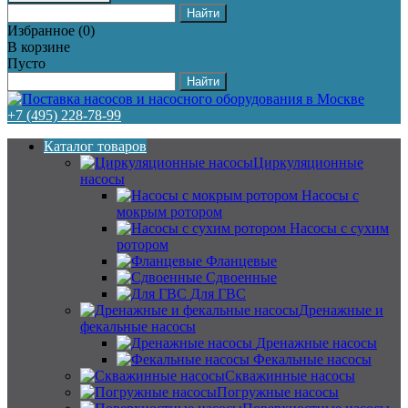
Избранное
(
0
)
В корзине
Пусто
+7 (495) 228-78-99
Каталог товаров
Циркуляционные
насосы
Насосы с
мокрым ротором
Насосы с сухим
ротором
Фланцевые
Сдвоенные
Для ГВС
Дренажные и
фекальные насосы
Дренажные насосы
Фекальные насосы
Скважинные насосы
Погружные насосы