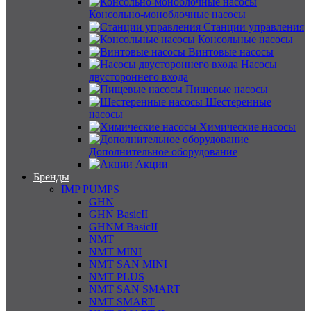
Консольно-моноблочные насосы
Станции управления
Консольные насосы
Винтовые насосы
Насосы
двустороннего входа
Пищевые насосы
Шестеренные
насосы
Химические насосы
Дополнительное оборудование
Акции
Бренды
IMP PUMPS
GHN
GHN BasicII
GHNM BasicII
NMT
NMT MINI
NMT SAN MINI
NMT PLUS
NMT SAN SMART
NMT SMART