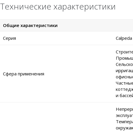
Технические характеристики
Общие характеристики
Серия
Calped
Строите
Промыш
Сельско
ирригац
Сфера применения
офисны
Частные
коттедж
и бассе
Непрер
эксплуа
Темпер
окружа