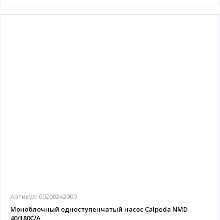
Артикул:
60200242000
Моноблочный одноступенчатый насос Calpeda NMD
40/180C/A