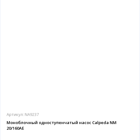
Артикул:
NA9237
Моноблочный одноступенчатый насос Calpeda NM
20/160AE