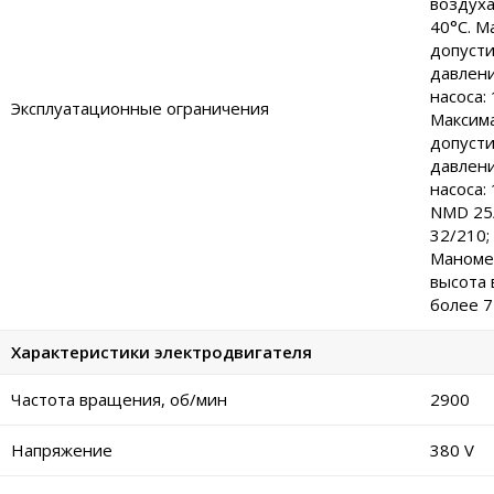
воздуха
40°C. М
допуст
давлени
насоса: 
Эксплуатационные ограничения
Максим
допуст
давлени
насоса:
NMD 25
32/210;
Маноме
высота 
более 7
Характеристики электродвигателя
Частота вращения, об/мин
2900
Напряжение
380 V