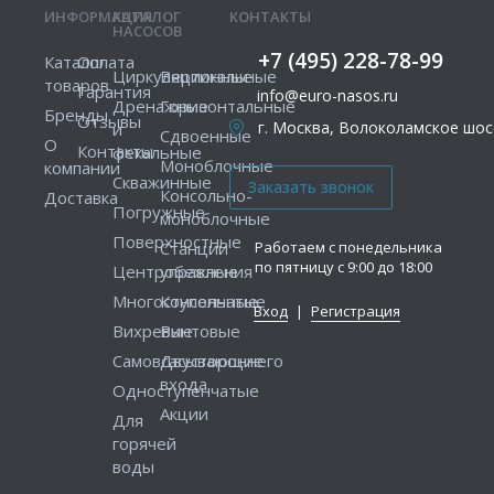
ИНФОРМАЦИЯ
КАТАЛОГ
КОНТАКТЫ
НАСОСОВ
+7 (495) 228-78-99
Каталог
Оплата
Циркуляционные
Вертикальные
товаров
Гарантия
info@euro-nasos.ru
Дренажные
Горизонтальные
Бренды
Отзывы
г. Москва, Волоколамское шосс
и
Сдвоенные
О
Контакты
фекальные
Моноблочные
компании
Скважинные
Консольно-
Доставка
Погружные
моноблочные
Поверхностные
Работаем с понедельника
Станции
по пятницу с 9:00 до 18:00
Центробежные
управления
Многоступенчатые
Консольные
Вход
|
Регистрация
Вихревые
Винтовые
Самовсасывающие
Двустороннего
входа
Одноступенчатые
Акции
Для
горячей
воды