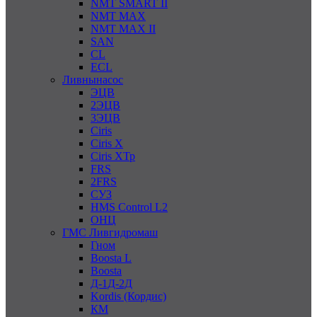
NMT SMART II
NMT MAX
NMT MAX II
SAN
CL
ECL
Ливнынасос
ЭЦВ
2ЭЦВ
3ЭЦВ
Ciris
Ciris X
Ciris ХТр
FRS
2FRS
СУЗ
HMS Control L2
ОНЦ
ГМС Ливгидромаш
Гном
Boosta L
Boosta
Д-1Д-2Д
Kordis (Кордис)
КМ