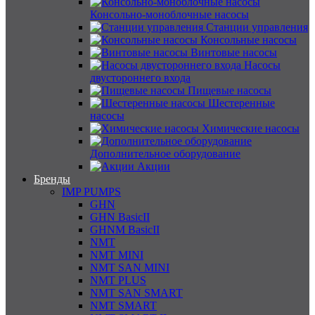
Консольно-моноблочные насосы
Станции управления
Консольные насосы
Винтовые насосы
Насосы
двустороннего входа
Пищевые насосы
Шестеренные
насосы
Химические насосы
Дополнительное оборудование
Акции
Бренды
IMP PUMPS
GHN
GHN BasicII
GHNM BasicII
NMT
NMT MINI
NMT SAN MINI
NMT PLUS
NMT SAN SMART
NMT SMART