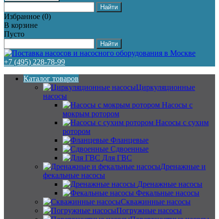
Избранное
(
0
)
В корзине
Пусто
+7 (495) 228-78-99
Каталог товаров
Циркуляционные
насосы
Насосы с
мокрым ротором
Насосы с сухим
ротором
Фланцевые
Сдвоенные
Для ГВС
Дренажные и
фекальные насосы
Дренажные насосы
Фекальные насосы
Скважинные насосы
Погружные насосы