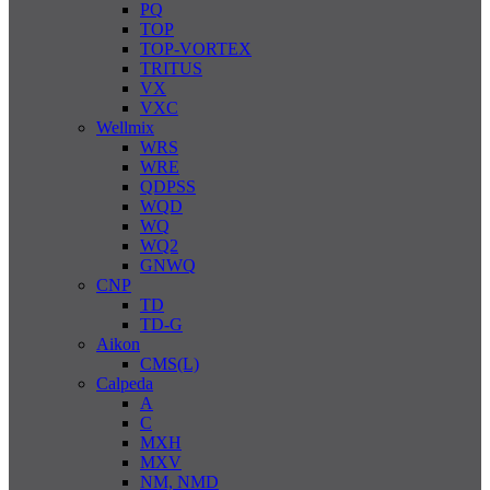
PQ
TOP
TOP-VORTEX
TRITUS
VX
VXC
Wellmix
WRS
WRE
QDPSS
WQD
WQ
WQ2
GNWQ
CNP
TD
TD-G
Aikon
CMS(L)
Calpeda
A
C
MXH
MXV
NM, NMD