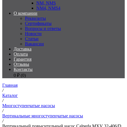
NM, NMS
NM4, NMS4
О компании
Реквизиты
Сертификаты
Вопросы и ответы
Новости
Статьи
Вакансии
Доставка
Оплата
Гарантия
Отзывы
Контакты
0
₽ (
0
)
Главная
/
Каталог
/
Многоступенчатые насосы
/
Вертикальные многоступенчатые насосы
/
Вертикальный повысительный насос Calpeda MXV 32-406/D