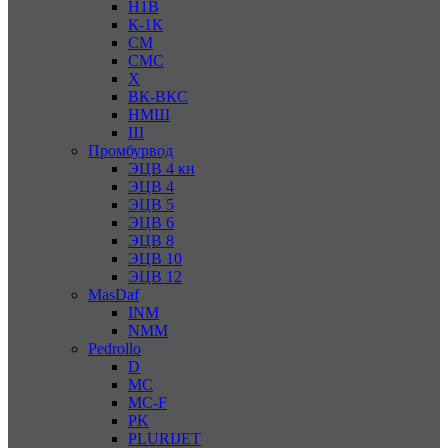
Н1В
К-1К
СМ
СМС
Х
ВК-ВКС
НМШ
Ш
Промбурвод
ЭЦВ 4 кн
ЭЦВ 4
ЭЦВ 5
ЭЦВ 6
ЭЦВ 8
ЭЦВ 10
ЭЦВ 12
MasDaf
INM
NMM
Pedrollo
D
MC
MC-F
PK
PLURIJET