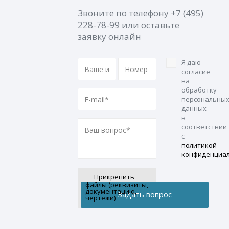
Звоните по телефону
+7 (495)
228-78-99
или оставьте
заявку онлайн
Я даю
согласие
на
обработку
персональны
данных
в
соответствии
с
политикой
конфиденциа
Прикрепить
файлы (реквизиты,
документацию,
чертежи)