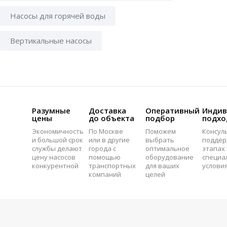
Насосы для горячей воды
Вертикальные насосы
Разумные
Доставка
Оперативный
Индив
цены
до объекта
подбор
подхо
Экономичность
По Москве
Поможем
Консул
и большой срок
или в другие
выбрать
поддер
службы делают
города с
оптимальное
этапах 
цену насосов
помощью
оборудование
специа
конкурентной
транспортных
для ваших
услови
компаний
целей