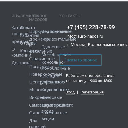
ИНФОРМАЦИЯ
КАТАЛОГ
КОНТАКТЫ
НАСОСОВ
+7 (495) 228-78-99
Каталог
Оплата
Циркуляционные
Вертикальные
товаров
Гарантия
info@euro-nasos.ru
Дренажные
Горизонтальные
Бренды
Отзывы
г. Москва, Волоколамское шосс
и
Сдвоенные
О
Контакты
фекальные
Моноблочные
компании
Скважинные
Консольно-
Доставка
Погружные
моноблочные
Поверхностные
Работаем с понедельника
Станции
по пятницу с 9:00 до 18:00
Центробежные
управления
Многоступенчатые
Консольные
Вход
|
Регистрация
Вихревые
Винтовые
Самовсасывающие
Двустороннего
входа
Одноступенчатые
Акции
Для
горячей