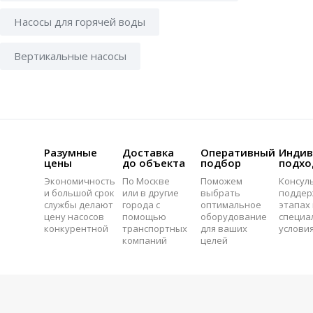
Насосы для горячей воды
Вертикальные насосы
Разумные
Доставка
Оперативный
Индив
цены
до объекта
подбор
подхо
Экономичность
По Москве
Поможем
Консул
и большой срок
или в другие
выбрать
поддер
службы делают
города с
оптимальное
этапах 
цену насосов
помощью
оборудование
специа
конкурентной
транспортных
для ваших
услови
компаний
целей