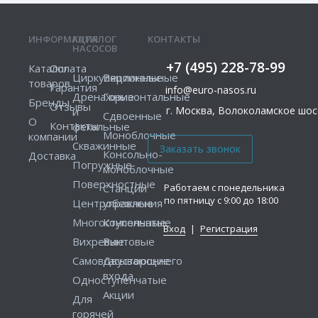
ИНФОРМАЦИЯ
КАТАЛОГ
КОНТАКТЫ
НАСОСОВ
+7 (495) 228-78-99
Каталог
Оплата
Циркуляционные
Вертикальные
товаров
Гарантия
info@euro-nasos.ru
Дренажные
Горизонтальные
Бренды
Отзывы
г. Москва, Волоколамское шосс
и
Сдвоенные
О
Контакты
фекальные
Моноблочные
компании
Скважинные
Консольно-
Доставка
Погружные
моноблочные
Поверхностные
Работаем с понедельника
Станции
по пятницу с 9:00 до 18:00
Центробежные
управления
Многоступенчатые
Консольные
Вход
|
Регистрация
Вихревые
Винтовые
Самовсасывающие
Двустороннего
входа
Одноступенчатые
Акции
Для
горячей