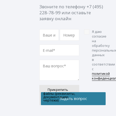
Звоните по телефону
+7 (495)
228-78-99
или оставьте
заявку онлайн
Я даю
согласие
на
обработку
персональны
данных
в
соответствии
с
политикой
конфиденциа
Прикрепить
файлы (реквизиты,
документацию,
чертежи)