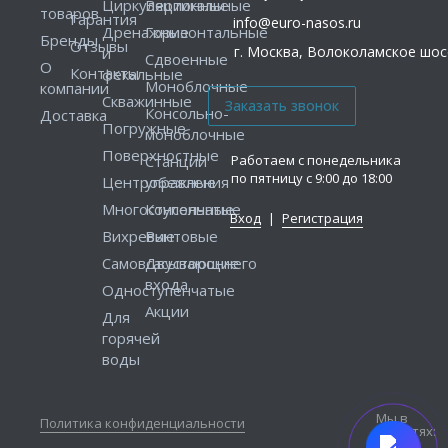
Циркуляционные
Вертикальные
товаров
Гарантия
info@euro-nasos.ru
Дренажные
Горизонтальные
Бренды
Отзывы
г. Москва, Волоколамское шосс
и
Сдвоенные
О
Контакты
фекальные
Моноблочные
компании
Скважинные
Консольно-
Доставка
Погружные
моноблочные
Поверхностные
Работаем с понедельника
Станции
по пятницу с 9:00 до 18:00
Центробежные
управления
Многоступенчатые
Консольные
Вход
|
Регистрация
Вихревые
Винтовые
Самовсасывающие
Двустороннего
входа
Одноступенчатые
Акции
Для
горячей
воды
Мы в
Политика конфиденциальности
соцсетях: