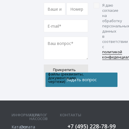
Я даю
согласие
на
обработку
персональны
данных
в
соответствии
с
политикой
конфиденциа
Прикрепить
файлы (реквизиты,
документацию,
чертежи)
ИНФОРМАЦИЯ
КАТАЛОГ
КОНТАКТЫ
НАСОСОВ
+7 (495) 228-78-99
Каталог
Оплата