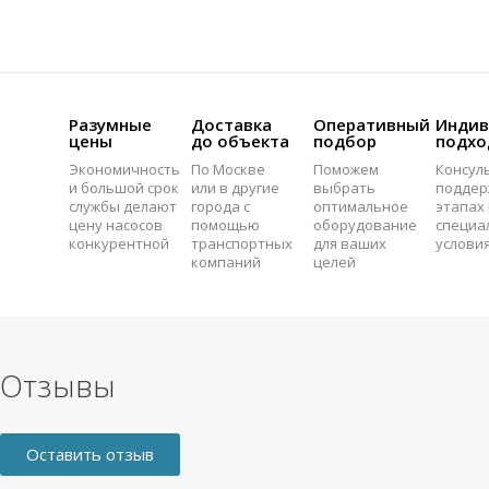
Разумные
Доставка
Оперативный
Индив
цены
до объекта
подбор
подхо
Экономичность
По Москве
Поможем
Консул
и большой срок
или в другие
выбрать
поддер
службы делают
города с
оптимальное
этапах 
цену насосов
помощью
оборудование
специа
конкурентной
транспортных
для ваших
услови
компаний
целей
Отзывы
Оставить отзыв