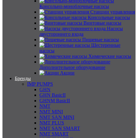
Консольно-моноблочные насосы
Станции управления
Консольные насосы
Винтовые насосы
Насосы
двустороннего входа
Пищевые насосы
Шестеренные
насосы
Химические насосы
Дополнительное оборудование
Акции
Бренды
IMP PUMPS
GHN
GHN BasicII
GHNM BasicII
NMT
NMT MINI
NMT SAN MINI
NMT PLUS
NMT SAN SMART
NMT SMART