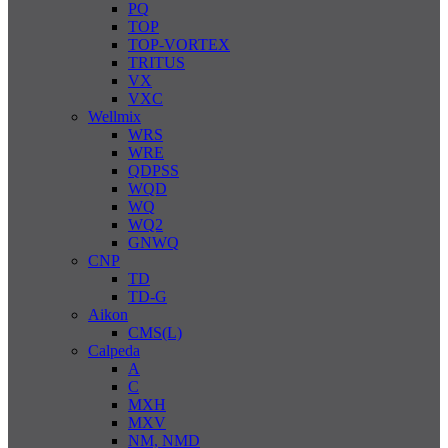
PQ
TOP
TOP-VORTEX
TRITUS
VX
VXC
Wellmix
WRS
WRE
QDPSS
WQD
WQ
WQ2
GNWQ
CNP
TD
TD-G
Aikon
CMS(L)
Calpeda
A
C
MXH
MXV
NM, NMD