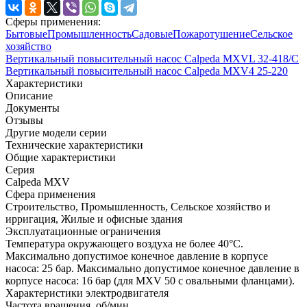
Сферы применения:
Бытовые
Промышленность
Садовые
Пожаротушение
Сельское
хозяйство
Вертикальный повысительный насос Calpeda MXVL 32-418/C
Вертикальный повысительный насос Calpeda MXV4 25-220
Характеристики
Описание
Документы
Отзывы
Другие модели серии
Технические характеристики
Общие характеристики
Серия
Calpeda MXV
Сфера применения
Строительство, Промышленность, Сельское хозяйство и
ирригация, Жилые и офисные здания
Эксплуатационные ограничения
Температура окружающего воздуха не более 40°C.
Максимально допустимое конечное давление в корпусе
насоса: 25 бар. Максимально допустимое конечное давление в
корпусе насоса: 16 бар (для MXV 50 с овальными фланцами).
Характеристики электродвигателя
Частота вращения, об/мин