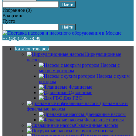
Избранное
(
0
)
В корзине
Пусто
+7 (495) 228-78-99
Каталог товаров
Циркуляционные
насосы
Насосы с
мокрым ротором
Насосы с сухим
ротором
Фланцевые
Сдвоенные
Для ГВС
Дренажные и
фекальные насосы
Дренажные насосы
Фекальные насосы
Скважинные насосы
Погружные насосы