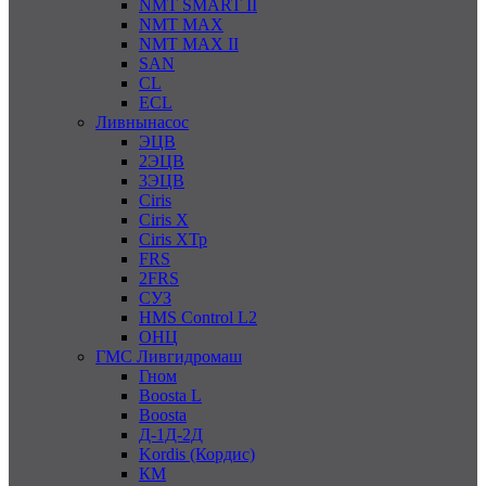
NMT SMART II
NMT MAX
NMT MAX II
SAN
CL
ECL
Ливнынасос
ЭЦВ
2ЭЦВ
3ЭЦВ
Ciris
Ciris X
Ciris ХТр
FRS
2FRS
СУЗ
HMS Control L2
ОНЦ
ГМС Ливгидромаш
Гном
Boosta L
Boosta
Д-1Д-2Д
Kordis (Кордис)
КМ