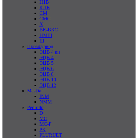
Н1В
К-1К
СМ
СМС
Х
ВК-ВКС
НМШ
Ш
Промбурвод
ЭЦВ 4 кн
ЭЦВ 4
ЭЦВ 5
ЭЦВ 6
ЭЦВ 8
ЭЦВ 10
ЭЦВ 12
MasDaf
INM
NMM
Pedrollo
D
MC
MC-F
PK
PLURIJET