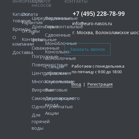
ИНФОРМАЦИЯ
КАТАЛОГ
КОНТАКТЫ
НАСОСОВ
+7 (495) 228-78-99
Каталог
Оплата
Циркуляционные
Вертикальные
товаров
Гарантия
info@euro-nasos.ru
Дренажные
Горизонтальные
Бренды
Отзывы
г. Москва, Волоколамское шосс
и
Сдвоенные
О
Контакты
фекальные
Моноблочные
компании
Скважинные
Консольно-
Доставка
Погружные
моноблочные
Поверхностные
Работаем с понедельника
Станции
по пятницу с 9:00 до 18:00
Центробежные
управления
Многоступенчатые
Консольные
Вход
|
Регистрация
Вихревые
Винтовые
Самовсасывающие
Двустороннего
входа
Одноступенчатые
Акции
Для
горячей
воды