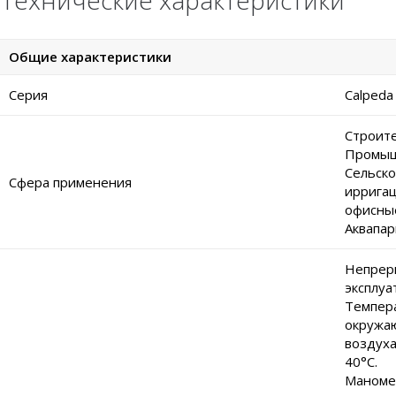
Технические характеристики
Общие характеристики
Серия
Calpeda
Строите
Промыш
Сельско
Сфера применения
ирригац
офисны
Аквапар
Непрер
эксплуа
Темпер
окружа
воздуха
40°C.
Маноме