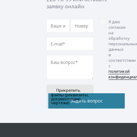
заявку онлайн
Я даю
согласие
на
обработку
персональны
данных
в
соответствии
с
политикой
конфиденциа
Прикрепить
файлы (реквизиты,
документацию,
чертежи)