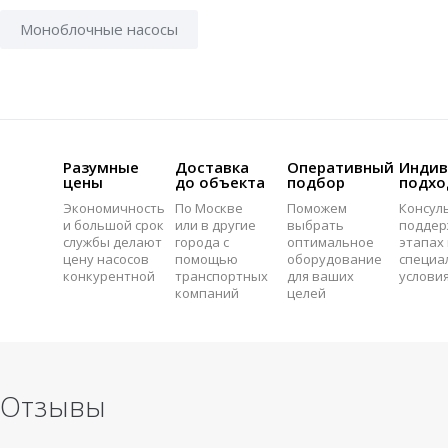
Моноблочные насосы
Разумные
Доставка
Оперативный
Индив
цены
до объекта
подбор
подхо
Экономичность
По Москве
Поможем
Консул
и большой срок
или в другие
выбрать
поддер
службы делают
города с
оптимальное
этапах 
цену насосов
помощью
оборудование
специа
конкурентной
транспортных
для ваших
услови
компаний
целей
Отзывы