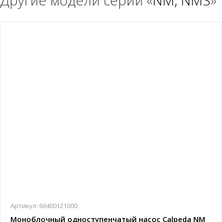
Другие модели серии «
NM, NMS
»
Артикул:
60400121000
Моноблочный одноступенчатый насос Calpeda NM