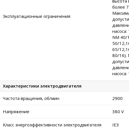
высота 
более 7
Максим
Эксплуатационные ограничения
допуст
давлени
насоса:
NM 40/1
50/12,1
65/12,1
80/16).
допуст
давлени
насоса: 
Характеристики электродвигателя
Частота вращения, об/мин
2900
Напряжение
380 V
Класс энергоэффективности электродвигателя
IE3