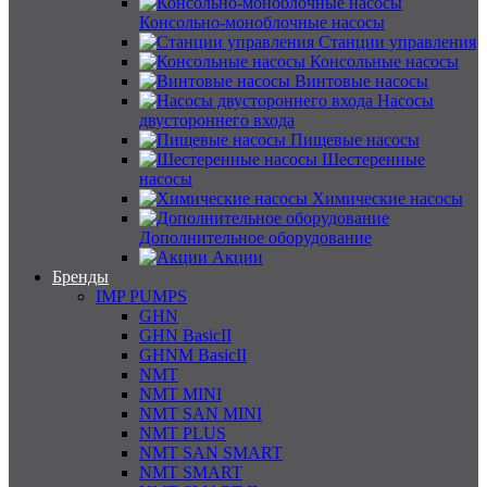
Консольно-моноблочные насосы
Станции управления
Консольные насосы
Винтовые насосы
Насосы
двустороннего входа
Пищевые насосы
Шестеренные
насосы
Химические насосы
Дополнительное оборудование
Акции
Бренды
IMP PUMPS
GHN
GHN BasicII
GHNM BasicII
NMT
NMT MINI
NMT SAN MINI
NMT PLUS
NMT SAN SMART
NMT SMART