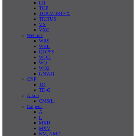
PQ
TOP
TOP-VORTEX
TRITUS
VX
VXC
Wellmix
WRS
WRE
QDPSS
WQD
WQ
WQ2
GNWQ
CNP
TD
TD-G
Aikon
CMS(L)
Calpeda
A
C
MXH
MXV
NM, NMD