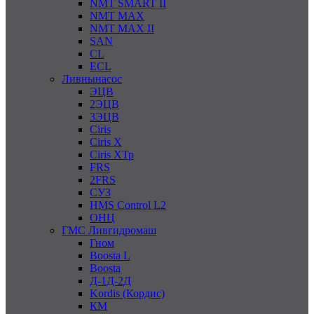
NMT SMART II
NMT MAX
NMT MAX II
SAN
CL
ECL
Ливнынасос
ЭЦВ
2ЭЦВ
3ЭЦВ
Ciris
Ciris X
Ciris ХТр
FRS
2FRS
СУЗ
HMS Control L2
ОНЦ
ГМС Ливгидромаш
Гном
Boosta L
Boosta
Д-1Д-2Д
Kordis (Кордис)
КМ