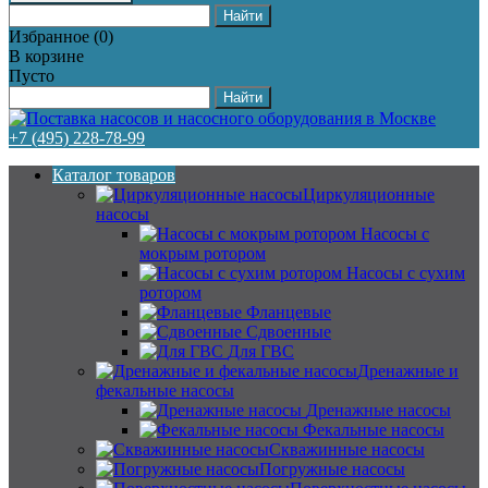
Избранное
(
0
)
В корзине
Пусто
+7 (495) 228-78-99
Каталог товаров
Циркуляционные
насосы
Насосы с
мокрым ротором
Насосы с сухим
ротором
Фланцевые
Сдвоенные
Для ГВС
Дренажные и
фекальные насосы
Дренажные насосы
Фекальные насосы
Скважинные насосы
Погружные насосы