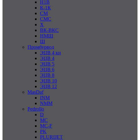
Н1В
К-1К
СМ
СМС
Х
ВК-ВКС
НМШ
Ш
Промбурвод
ЭЦВ 4 кн
ЭЦВ 4
ЭЦВ 5
ЭЦВ 6
ЭЦВ 8
ЭЦВ 10
ЭЦВ 12
MasDaf
INM
NMM
Pedrollo
D
MC
MC-F
PK
PLURIJET