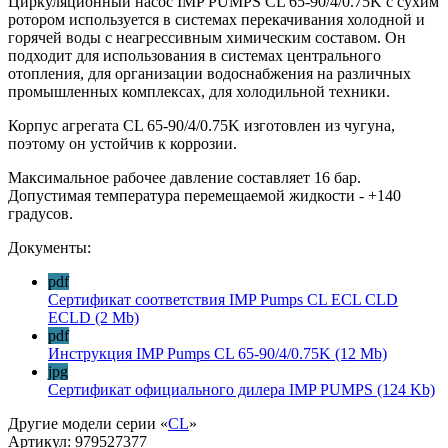
Циркуляционный насос IMP PUMPS CL 65-90/4/0.75K с сухим
ротором используется в системах перекачивания холодной и
горячей воды с неагрессивным химическим составом. Он
подходит для использования в системах центрального
отопления, для организации водоснабжения на различных
промышленных комплексах, для холодильной техники.
Корпус агрегата CL 65-90/4/0.75K изготовлен из чугуна,
поэтому он устойчив к коррозии.
Максимальное рабочее давление составляет 16 бар.
Допустимая температура перемещаемой жидкости - +140
градусов.
Документы:
pdf
Сертификат соответствия IMP Pumps CL ECL CLD
ECLD
(2 Mb)
pdf
Инструкция IMP Pumps CL 65-90/4/0.75K
(12 Mb)
jpg
Сертификат официального дилера IMP PUMPS
(124 Kb)
Другие модели серии «
CL
»
Артикул:
979527377