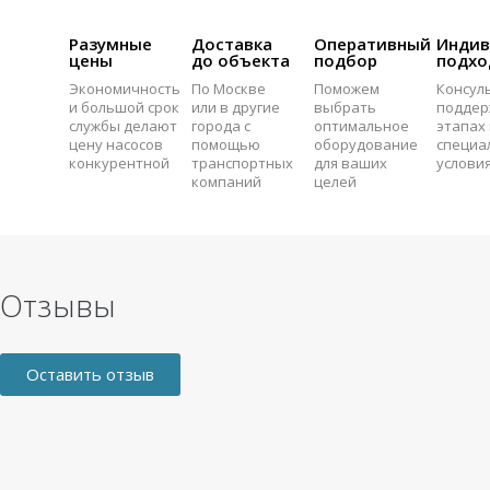
Разумные
Доставка
Оперативный
Индив
цены
до объекта
подбор
подхо
Экономичность
По Москве
Поможем
Консул
и большой срок
или в другие
выбрать
поддер
службы делают
города с
оптимальное
этапах 
цену насосов
помощью
оборудование
специа
конкурентной
транспортных
для ваших
услови
компаний
целей
Отзывы
Оставить отзыв