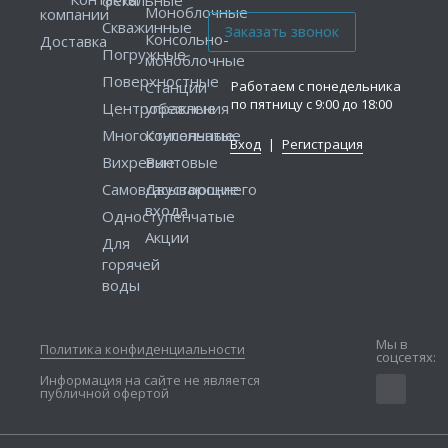
Моноблочные
компании
Скважинные
Консольно-
Доставка
Погружные
моноблочные
Поверхностные
Работаем с понедельника
Станции
по пятницу с 9:00 до 18:00
Центробежные
управления
Многоступенчатые
Консольные
Вход
|
Регистрация
Вихревые
Винтовые
Самовсасывающие
Двустороннего
входа
Одноступенчатые
Акции
Для
горячей
воды
Мы в
Политика конфиденциальности
соцсетях:
Информация на сайте не является
публичной офертой