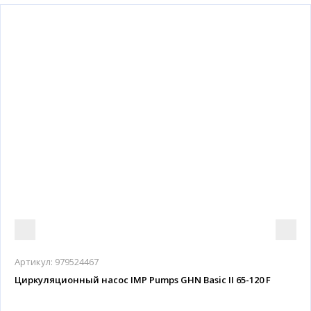
Артикул:
979524467
Циркуляционный насос IMP Pumps GHN Basic II 65-120 F