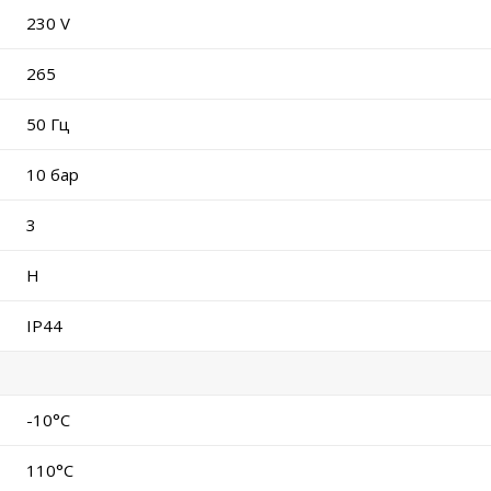
230 V
265
50 Гц
10 бар
3
H
IP44
-10°C
110°C