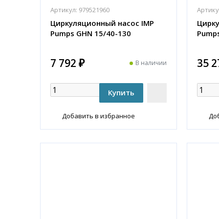
Артикул:
979521960
Артику
Циркуляционный насос IMP
Цирку
Pumps GHN 15/40-130
Pumps
7 792 ₽
35 2
В наличии
Добавить в избранное
До