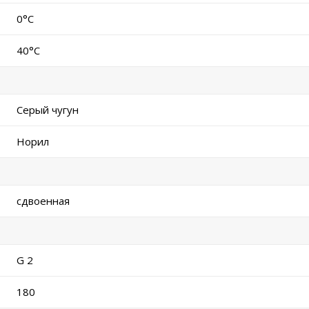
0°C
40°C
Серый чугун
Норил
сдвоенная
G 2
180