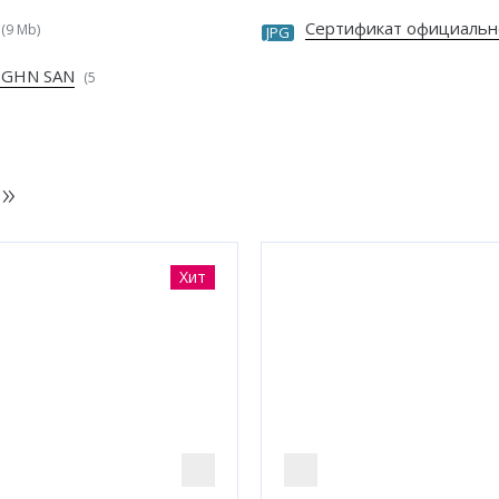
Сертификат официальн
(9 Mb)
JPG
 GHN SAN
(5
N
»
Хит