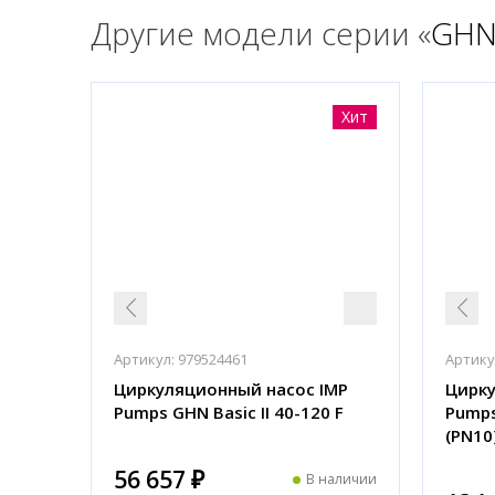
Другие модели серии «
GHN 
Хит
Артикул:
979524461
Артику
Циркуляционный насос IMP
Цирку
Pumps GHN Basic II 40-120 F
Pumps
(PN10
56 657 ₽
В наличии