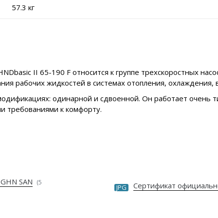
57.3 кг
basic II 65-190 F относится к группе трехскоростных насо
ания рабочих жидкостей в системах отопления, охлаждения,
 модификациях: одинарной и сдвоенной. Он работает очень т
и требованиями к комфорту.
 GHN SAN
(5
Сертификат официальн
JPG