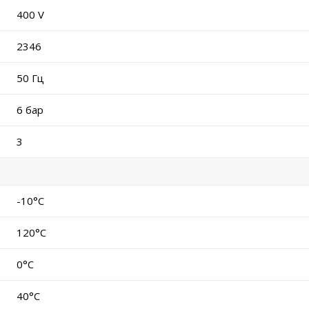
400 V
2346
50 Гц
6 бар
3
-10°C
120°C
0°C
40°C