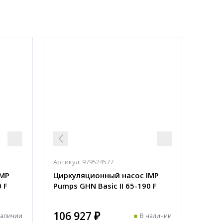
Артикул:
979524577
IMP
Циркуляционный насос IMP
 F
Pumps GHN Basic II 65-190 F
106 927 ₽
наличии
В наличии