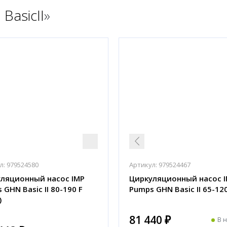
BasicII
»
л:
979524580
Артикул:
979524467
ляционный насос IMP
Циркуляционный насос 
 GHN Basic II 80-190 F
Pumps GHN Basic II 65-120
)
81 440 ₽
В 