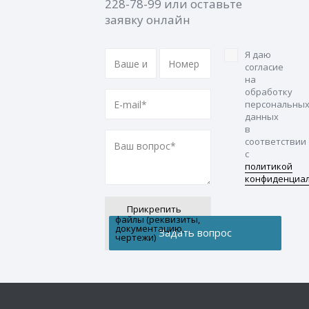
228-78-99
или оставьте
заявку онлайн
Я даю
согласие
на
обработку
персональны
данных
в
соответствии
с
политикой
конфиденциа
Прикрепить
файлы (реквизиты,
документацию,
чертежи)