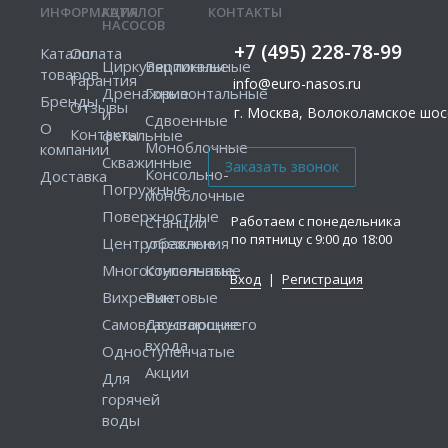
ИНФОРМАЦИЯ
КАТАЛОГ
КОНТАКТЫ
НАСОСОВ
+7 (495) 228-78-99
Каталог
Оплата
Циркуляционные
Вертикальные
товаров
Гарантия
info@euro-nasos.ru
Дренажные
Горизонтальные
Бренды
Отзывы
г. Москва, Волоколамское шосс
и
Сдвоенные
О
Контакты
фекальные
Моноблочные
компании
Скважинные
Консольно-
Доставка
Погружные
моноблочные
Поверхностные
Работаем с понедельника
Станции
по пятницу с 9:00 до 18:00
Центробежные
управления
Многоступенчатые
Консольные
Вход
|
Регистрация
Вихревые
Винтовые
Самовсасывающие
Двустороннего
входа
Одноступенчатые
Акции
Для
горячей
воды