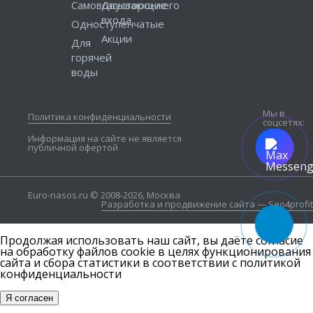
Самовсасывающие
Двустороннего
входа
Одноступенчатые
Акции
Для
горячей
воды
Мы в
Политика конфиденциальности
соцсетях:
Информация на сайте не является
публичной офертой
Euro-nasos.ru © 2008-2026, Москва
Разработка и продвижение сайта — Seo4profit
Продолжая использовать наш сайт, вы даёте согласие
на обработку файлов cookie в целях функционирования
сайта и сбора статистики в соответствии с
политикой
конфиденциальности
Я согласен