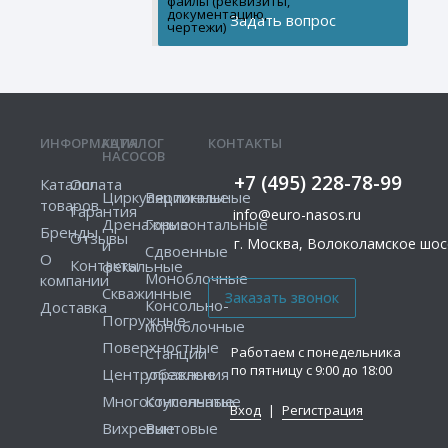
файлы (реквизиты,
документацию,
чертежи)
ИНФОРМАЦИЯ
КАТАЛОГ
КОНТАКТЫ
НАСОСОВ
+7 (495) 228-78-99
Каталог
Оплата
Циркуляционные
Вертикальные
товаров
Гарантия
info@euro-nasos.ru
Дренажные
Горизонтальные
Бренды
Отзывы
г. Москва, Волоколамское шосс
и
Сдвоенные
О
Контакты
фекальные
Моноблочные
компании
Скважинные
Консольно-
Доставка
Погружные
моноблочные
Поверхностные
Работаем с понедельника
Станции
по пятницу с 9:00 до 18:00
Центробежные
управления
Многоступенчатые
Консольные
Вход
|
Регистрация
Вихревые
Винтовые