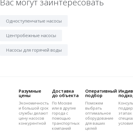
Вас могут заинтересовать
Одноступенчатые насосы
Центробежные насосы
Насосы для горячей воды
Разумные
Доставка
Оперативный
Индив
цены
до объекта
подбор
подхо
Экономичность
По Москве
Поможем
Консул
и большой срок
или в другие
выбрать
поддер
службы делают
города с
оптимальное
этапах 
цену насосов
помощью
оборудование
специа
конкурентной
транспортных
для ваших
услови
компаний
целей