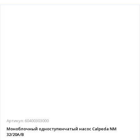
Артикул:
60400303000
Моноблочный одноступенчатый насос Calpeda NM
32/20A/B