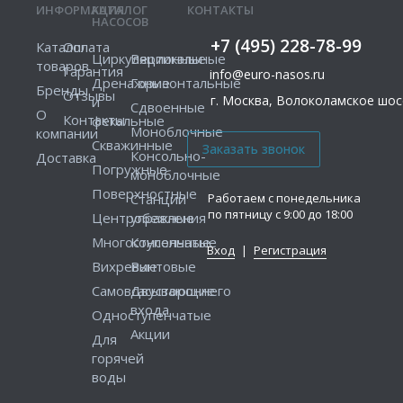
ИНФОРМАЦИЯ
КАТАЛОГ
КОНТАКТЫ
НАСОСОВ
+7 (495) 228-78-99
Каталог
Оплата
Циркуляционные
Вертикальные
товаров
Гарантия
info@euro-nasos.ru
Дренажные
Горизонтальные
Бренды
Отзывы
г. Москва, Волоколамское шосс
и
Сдвоенные
О
Контакты
фекальные
Моноблочные
компании
Скважинные
Консольно-
Доставка
Погружные
моноблочные
Поверхностные
Работаем с понедельника
Станции
по пятницу с 9:00 до 18:00
Центробежные
управления
Многоступенчатые
Консольные
Вход
|
Регистрация
Вихревые
Винтовые
Самовсасывающие
Двустороннего
входа
Одноступенчатые
Акции
Для
горячей
воды