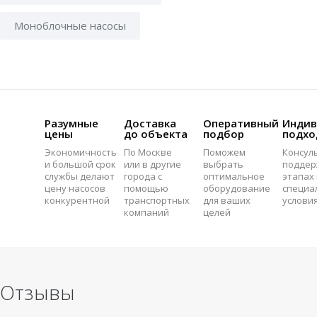
Моноблочные насосы
Разумные
Доставка
Оперативный
Индив
цены
до объекта
подбор
подхо
Экономичность
По Москве
Поможем
Консул
и большой срок
или в другие
выбрать
поддер
службы делают
города с
оптимальное
этапах 
цену насосов
помощью
оборудование
специа
конкурентной
транспортных
для ваших
услови
компаний
целей
Отзывы