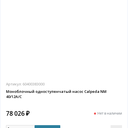
Артикул:
60400383000
Моноблочный одноступенчатый насос Calpeda NM
40/12A/C
78 026 ₽
Нет в наличии