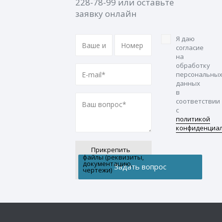
228-78-99
или оставьте
заявку онлайн
Я даю
согласие
на
обработку
персональны
данных
в
соответствии
с
политикой
конфиденциа
Прикрепить
файлы (реквизиты,
документацию,
чертежи)