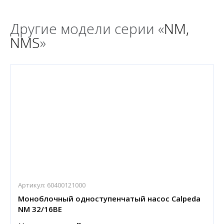
Другие модели серии «
NM,
NMS
»
Артикул:
60400121000
Моноблочный одноступенчатый насос Calpeda
NM 32/16BE