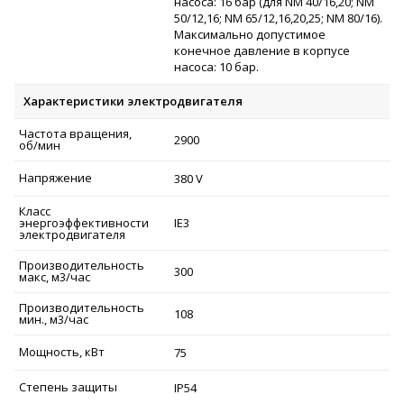
насоса: 16 бар (для NM 40/16,20; NM
50/12,16; NM 65/12,16,20,25; NM 80/16).
Максимально допустимое
конечное давление в корпусе
насоса: 10 бар.
Характеристики электродвигателя
Частота вращения,
2900
об/мин
Напряжение
380 V
Класс
энергоэффективности
IE3
электродвигателя
Производительность
300
макс, м3/час
Производительность
108
мин., м3/час
Мощность, кВт
75
Степень защиты
IP54