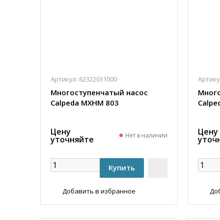
Артикул:
62322031000
Артику
Многоступенчатый насос
Много
Calpeda MXHM 803
Calpe
Цену
Цену
Нет в наличии
уточняйте
уточ
Добавить в избранное
До