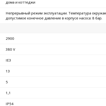
дома и коттеджи
Непрерывный режим эксплуатации. Температура окружаю
допустимое конечное давление в корпусе насоса: 8 бар.
2900
380 V
IE3
13
5
1,1
IP54