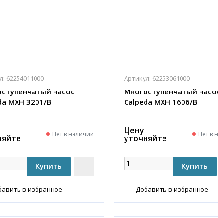
л:
62254011000
Артикул:
62253061000
ступенчатый насос
Многоступенчатый насо
da MXH 3201/B
Calpeda MXH 1606/B
Цену
Нет в наличии
Нет в 
няйте
уточняйте
бавить в избранное
Добавить в избранное