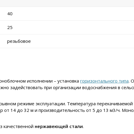
40
25
резьбовое
оноблочном исполнении – установка
горизонтального типа
. 
ожно задействовать при организации водоснабжения в сельс
ывном режиме эксплуатации. Температура перекачиваемой ж
ор от 14 до 32 м и производительность от 5 до 13 м3/ч. Мо
из качественной
нержавеющей стали
.