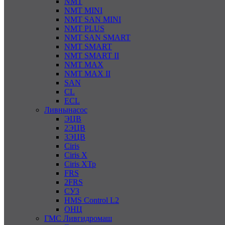
NMT
NMT MINI
NMT SAN MINI
NMT PLUS
NMT SAN SMART
NMT SMART
NMT SMART II
NMT MAX
NMT MAX II
SAN
CL
ECL
Ливнынасос
ЭЦВ
2ЭЦВ
3ЭЦВ
Ciris
Ciris X
Ciris ХТр
FRS
2FRS
СУЗ
HMS Control L2
ОНЦ
ГМС Ливгидромаш