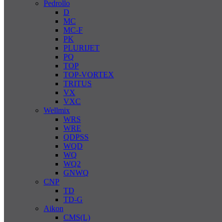
Pedrollo
D
MC
MC-F
PK
PLURIJET
PQ
TOP
TOP-VORTEX
TRITUS
VX
VXC
Wellmix
WRS
WRE
QDPSS
WQD
WQ
WQ2
GNWQ
CNP
TD
TD-G
Aikon
CMS(L)