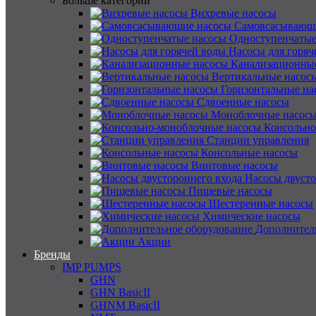
Больше категорий
Вихревые насосы
Самовсасывающ
Одноступенчатые
Насосы для горяч
Канализационны
Вертикальные насос
Горизонтальные на
Сдвоенные насосы
Моноблочные насос
Консольно
Станции управления
Консольные насосы
Винтовые насосы
Насосы двусто
Пищевые насосы
Шестеренные насосы
Химические насосы
Дополнител
Акции
Бренды
IMP PUMPS
GHN
GHN BasicII
GHNM BasicII