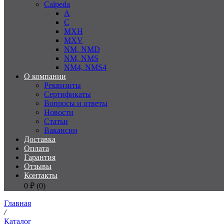
Calpeda
A
C
MXH
MXV
NM, NMD
NM, NMS
NM4, NMS4
О компании
Реквизиты
Сертификаты
Вопросы и ответы
Новости
Статьи
Вакансии
Доставка
Оплата
Гарантия
Отзывы
Контакты
0
₽ (
0
)
Главная
/
Каталог