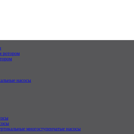
ы
м ротором
отором
альные насосы
сосы
сосы
ертикальные многоступенчатые насосы