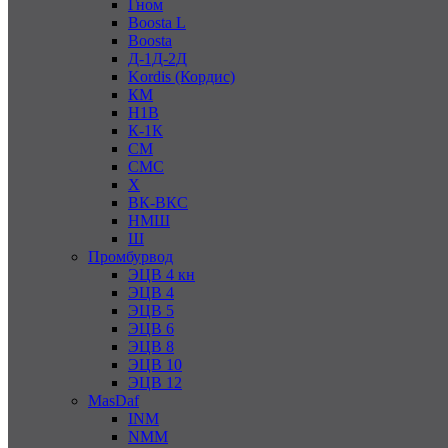
Гном
Boosta L
Boosta
Д-1Д-2Д
Kordis (Кордис)
КМ
Н1В
К-1К
СМ
СМС
Х
ВК-ВКС
НМШ
Ш
Промбурвод
ЭЦВ 4 кн
ЭЦВ 4
ЭЦВ 5
ЭЦВ 6
ЭЦВ 8
ЭЦВ 10
ЭЦВ 12
MasDaf
INM
NMM