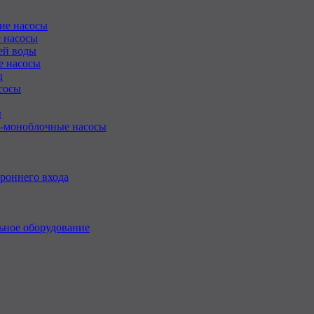
ие насосы
 насосы
ей воды
е насосы
ы
сосы
ы
-моноблочные насосы
роннего входа
ьное оборудование