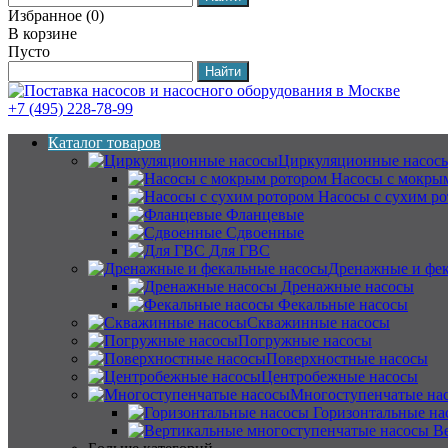
Избранное
(
0
)
В корзине
Пусто
+7 (495) 228-78-99
Каталог товаров
Циркуляционные насос
Насосы с мокры
Насосы с сухим р
Фланцевые
Сдвоенные
Для ГВС
Дренажные и фек
Дренажные насосы
Фекальные насосы
Скважинные насосы
Погружные насосы
Поверхностные насосы
Центробежные насосы
Многоступенчатые на
Горизонтальные на
В