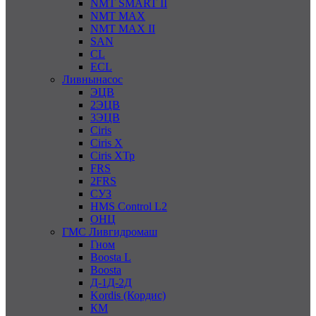
NMT SMART II
NMT MAX
NMT MAX II
SAN
CL
ECL
Ливнынасос
ЭЦВ
2ЭЦВ
3ЭЦВ
Ciris
Ciris X
Ciris ХТр
FRS
2FRS
СУЗ
HMS Control L2
ОНЦ
ГМС Ливгидромаш
Гном
Boosta L
Boosta
Д-1Д-2Д
Kordis (Кордис)
КМ