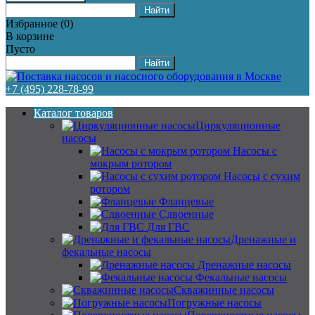
Избранное
(
0
)
В корзине
Пусто
+7 (495) 228-78-99
Каталог товаров
Циркуляционные
насосы
Насосы с
мокрым ротором
Насосы с сухим
ротором
Фланцевые
Сдвоенные
Для ГВС
Дренажные и
фекальные насосы
Дренажные насосы
Фекальные насосы
Скважинные насосы
Погружные насосы