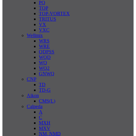
PQ
TOP
TOP-VORTEX
TRITUS
VX
VXC
Wellmix
WRS
WRE
QDPSS
WQD
WQ
WQ2
GNWQ
CNP
TD
TD-G
Aikon
CMS(L)
Calpeda
A
C
MXH
MXV
NM, NMD