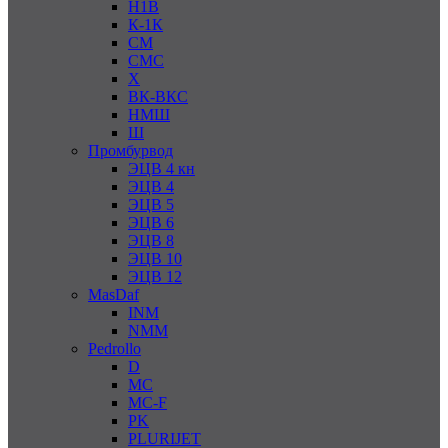
Н1В
К-1К
СМ
СМС
Х
ВК-ВКС
НМШ
Ш
Промбурвод
ЭЦВ 4 кн
ЭЦВ 4
ЭЦВ 5
ЭЦВ 6
ЭЦВ 8
ЭЦВ 10
ЭЦВ 12
MasDaf
INM
NMM
Pedrollo
D
MC
MC-F
PK
PLURIJET