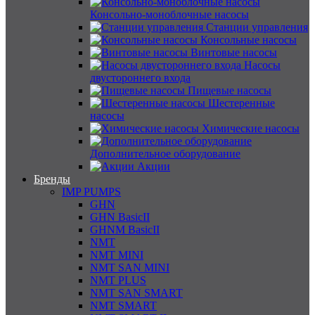
Консольно-моноблочные насосы
Станции управления
Консольные насосы
Винтовые насосы
Насосы
двустороннего входа
Пищевые насосы
Шестеренные
насосы
Химические насосы
Дополнительное оборудование
Акции
Бренды
IMP PUMPS
GHN
GHN BasicII
GHNM BasicII
NMT
NMT MINI
NMT SAN MINI
NMT PLUS
NMT SAN SMART
NMT SMART