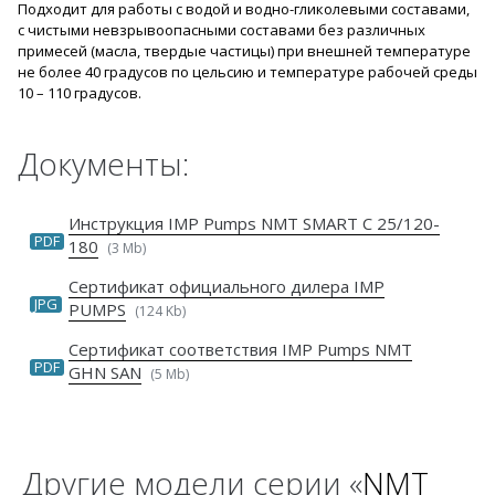
Подходит для работы с водой и водно-гликолевыми составами,
с чистыми невзрывоопасными составами без различных
примесей (масла, твердые частицы) при внешней температуре
не более 40 градусов по цельсию и температуре рабочей среды
10 – 110 градусов.
Документы:
Инструкция IMP Pumps NMT SMART C 25/120-
PDF
180
(3 Mb)
Сертификат официального дилера IMP
JPG
PUMPS
(124 Kb)
Сертификат соответствия IMP Pumps NMT
PDF
GHN SAN
(5 Mb)
Другие модели серии «
NMT