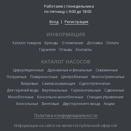
Работаем с понедельника
по пятницу с 9:00 до 18:00
Вход
|
Регистрация
ИНФОРМАЦИЯ
Каталог товаров
Бренды
О компании
Доставка
Оплата
Гарантия
Отзывы
Контакты
КАТАЛОГ НАСОСОВ
Циркуляционные
Дренажные и фекальные
Скважинные
Погружные
Поверхностные
Центробежные
Многоступенчатые
Вихревые
Самовсасывающие
Одноступенчатые
Для горячей воды
Вертикальные
Горизонтальные
Сдвоенные
Моноблочные
Консольно-моноблочные
Станции управления
Консольные
Винтовые
Двустороннего входа
Акции
Политика конфиденциальности
Информация на сайте не является публичной офертой